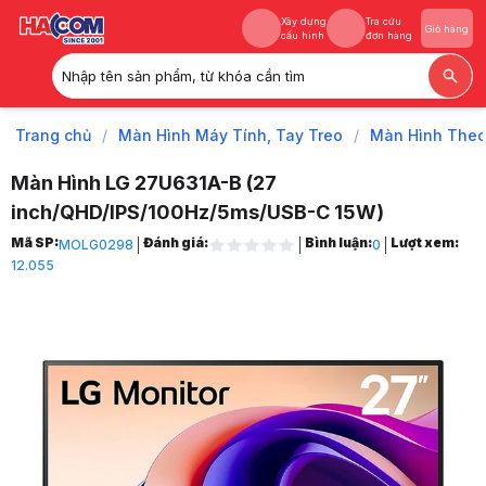
Xây dựng
Tra cứu
Giỏ hàng
cấu hình
đơn hàng
Nhập tên sản phẩm, từ khóa cần tìm
Xây dựng
Tra cứu
Giỏ hàng
cấu hình
đơn hàng
Trang chủ
/
Màn Hình Máy Tính, Tay Treo
/
Màn Hình The
Màn Hình LG 27U631A-B (27
inch/QHD/IPS/100Hz/5ms/USB-C 15W)
Trang chủ
Mã SP:
Đánh giá:
Bình luận:
Lượt xem:
MOLG0298
0
1
12.055
Màn Hình Máy Tính, Tay Treo
2
Màn Hình Theo Hãng
3
Màn Hình LG
4
Màn LG Văn Phòng
5
Màn Hình LG 27U631A-B (27 inch/QHD/IPS/100Hz/5ms/USB-C 15W)
6