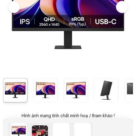
Hình ảnh và video sản phẩm
Màn Hình LG 27U631A-B (27 inch/QHD/IPS/100Hz/5ms/USB-C 15W)
Ảnh thực tế từ khách hàng
Giá niêm yết:
5.999.000 VND
Giá khuyến mại:
4.290.000 VND
Tiết kiệm 1.709.000 VND (-28%)
Giá mua online:
4.390.000 VND
Tiết kiệm 1.609.000 VND (-27%)
Giá mua trả góp (6 tháng):
731.667 VND / tháng
Trả góp qua thẻ VISA (12 tháng):
365.834 VND / tháng
Giá đã bao gồm VAT
Mã sản phẩm:
MOLG0298
Bảo hành:
24 Tháng
Thương hiệu:
LG
Tình trạng:
Còn hàng
Thêm vào giỏ hàng
Mua ngay
Mua trả góp 0%
Thông số nổi bật
Kích thước: 27 inch
Độ phân giải: QHD 2560 x 1440
Tấm nền: IPS
Thời gian phản hồi: 5ms
Tần số quét: 100Hz
Hình ảnh mang tính chất minh hoạ / tham khảo !
Độ sáng: 250 nits
Tỉ lệ tương phản: 1000:1
Tương thích ngàm VESA: 100 x 100 mm
Cổng kết nối: HDMI x1, USB-C x1 (Pd 15W), Headphone x1