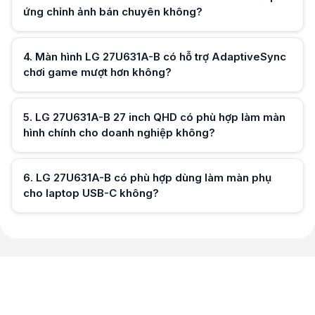
ứng chỉnh ảnh bán chuyên không?
Hữu ích (
0
)
4
.
Màn hình LG 27U631A-B có hỗ trợ AdaptiveSync
chơi game mượt hơn không?
Hữu ích (
0
)
5
.
LG 27U631A-B 27 inch QHD có phù hợp làm màn
hình chính cho doanh nghiệp không?
Hữu ích (
0
)
6
.
LG 27U631A-B có phù hợp dùng làm màn phụ
cho laptop USB-C không?
Hữu ích (
0
)
Hữu ích (
0
)