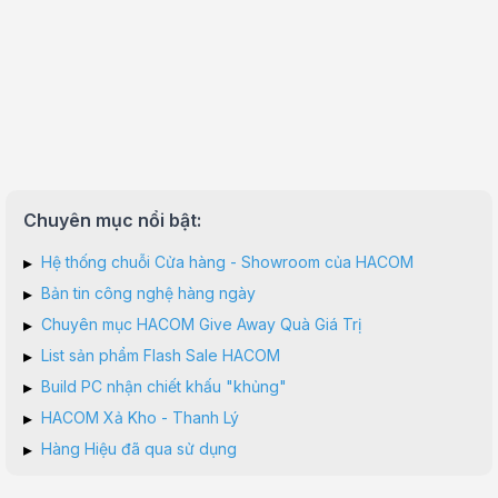
Chuyên mục nổi bật:
▸
Hệ thống chuỗi Cửa hàng - Showroom của HACOM
▸
Bản tin công nghệ hàng ngày
▸
Chuyên mục HACOM Give Away Quà Giá Trị
▸
List sản phẩm Flash Sale HACOM
▸
Build PC nhận chiết khấu "khủng"
▸
HACOM Xả Kho - Thanh Lý
▸
Hàng Hiệu đã qua sử dụng