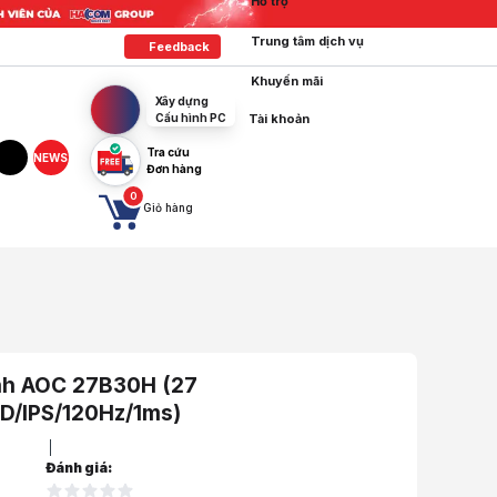
Hỗ trợ
Trung tâm dịch vụ
Feedback
Khuyến mãi
Xây dựng
Cấu hình PC
Tài khoản
Tra cứu
NEWS
Đơn hàng
tagram
TikTok
0
Giỏ hàng
nh AOC 27B30H (27
D/IPS/120Hz/1ms)
Đánh giá:
áy Tính, Tay Treo