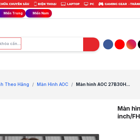
Miền Trung
Miền Nam
Facebook
YouTube
Ins
nh Theo Hãng
/
Màn Hình AOC
/
Màn hình AOC 27B30H...
Màn hì
inch/FH
Trang chủ
1
Màn Hình M