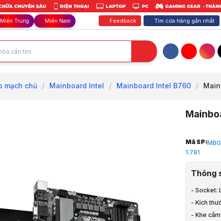
Feedback
Tìm cửa hàng gần nhất
Miền Trung
Miền Nam
Facebook
YouTube
Inst
o mạch chủ
/
Mainboard Intel
/
Mainboard Intel B760
/
Main
Mainbo
Trang chủ
Mã SP:
MBG
1
1.781
Linh Kiện M
2
Thông 
Mainboard 
3
- Socket: 
Mainboard I
- Kích thư
4
- Khe cắm
Mainboard 