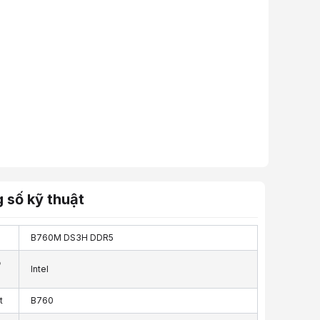
 số kỹ thuật
B760M DS3H DDR5
ỗ
Intel
t
B760