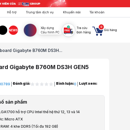
Hỗ trợ
Trung tâm dịch vụ
Khuyến mãi
Tài khoản
0
Xây dựng
Tra cứu
Giỏ hàng
NEWS
Cấu hình PC
Đơn hàng
agram
TikTok
board Gigabyte B760M DS3H...
ard Gigabyte B760M DS3H GEN5
Đánh giá:
Bình luận:
Lượt xem:
I0789
0
áy Tính
số sản phẩm
- Bo mạch chủ
LGA1700 hỗ trợ CPU Intel thế hệ thứ 12, 13 và 14
ntel
ớc: Micro ATX
 RAM: 4 khe DDR5 (Tối đa 192 GB)
Intel B760