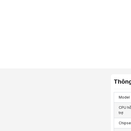
Thông
Model
CPU h
trợ
Chipse