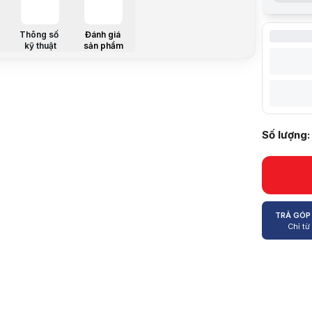
Chipset
Thông số
Đánh giá
kỹ thuật
sản phẩm
RAM hỗ trợ
Khe cắm m
Số lượng:
Ổ cứng hỗ 
TRẢ GÓP
Chỉ từ