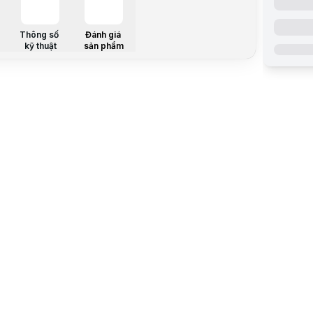
Tên Hãng
Thông số
Đánh giá
kỹ thuật
sản phẩm
Model
CPU hỗ trợ
Chipset
RAM hỗ trợ
Khe cắm m