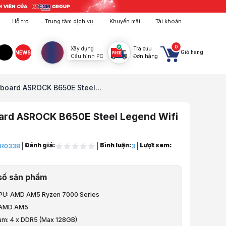
Hỗ trợ
Trung tâm dịch vụ
Khuyến mãi
Tài khoản
0
Xây dựng
Tra cứu
Giỏ hàng
NEWS
Cấu hình PC
Đơn hàng
agram
TikTok
board ASROCK B650E Steel...
ard ASROCK B650E Steel Legend Wifi
Đánh giá:
Bình luận:
Lượt xem:
R0338
3
áy Tính
số sản phẩm
- Bo mạch chủ
CPU: AMD AM5 Ryzen 7000 Series
 AMD
: AMD AM5
Ram: 4 x DDR5 (Max 128GB)
 AMD B650