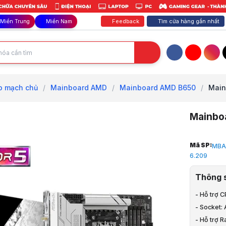
Feedback
Tìm cửa hàng gần nhất
Miền Trung
Miền Nam
Facebook
YouTube
Inst
o mạch chủ
/
Mainboard AMD
/
Mainboard AMD B650
/
Main
Mainbo
Trang chủ
Mã SP:
MBA
1
6.209
Linh Kiện M
2
Thông 
Mainboard 
3
- Hỗ trợ 
Mainboard
- Socket
4
- Hỗ trợ 
Mainboard