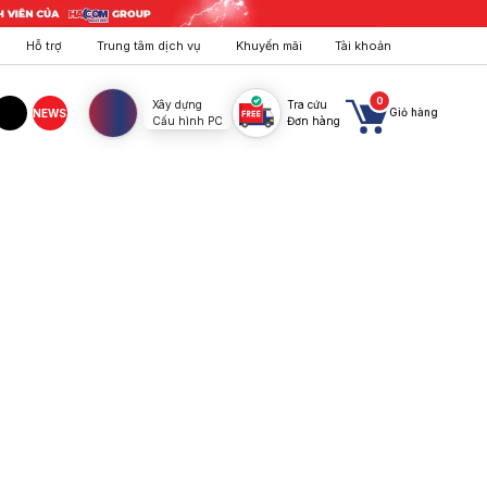
Hỗ trợ
Trung tâm dịch vụ
Khuyến mãi
Tài khoản
0
Xây dựng
Tra cứu
Giỏ hàng
NEWS
Cấu hình PC
Đơn hàng
agram
TikTok
 nghệ tiên tiến nhất. Mua ngay!