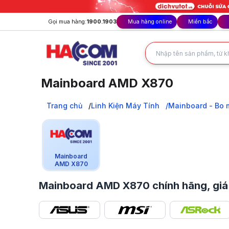
Gọi mua hàng:
1900.1903
Mua hàng online
Miền bắc
Mainboard AMD X870
Sở hữu mainboard AMD X870 chính hãng, giá tốt tại HACOM
Trang chủ
Trang chủ
Linh Kiện Máy Tính
Mainboard - Bo 
Linh Kiện Máy Tính
Mainboard - Bo mạch chủ
Mainboard AMD
Mainboard AMD X870
Mainboard
AMD X870
Mainboard AMD X870 chính hãng, giá 