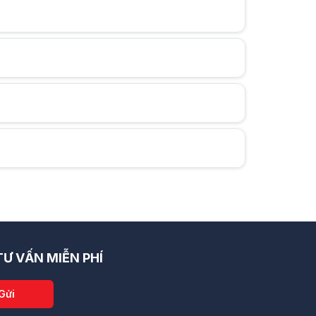
Ư VẤN MIỄN PHÍ
Gửi