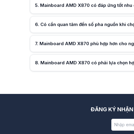
5
.
Mainboard AMD X870 có đáp ứng tốt nhu 
Hữu ích (
0
)
6
.
Có cần quan tâm đến số pha nguồn khi 
Hữu ích (
0
)
7
.
Mainboard AMD X870 phù hợp hơn cho ngư
Hữu ích (
0
)
8
.
Mainboard AMD X870 có phải lựa chọn hợp
Hữu ích (
0
)
Hữu ích (
0
)
ĐĂNG KÝ NHẬN 