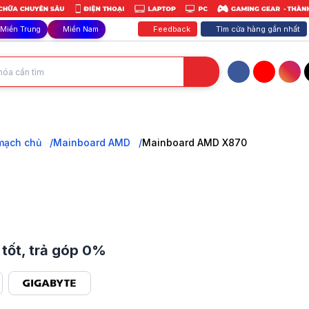
Feedback
Tìm cửa hàng gần nhất
Miền Trung
Miền Nam
Facebook
YouTube
Inst
. Nền tảng cao cấp cho CPU AMD Ryzen™ 9000 Series, hỗ trợ các công
mạch chủ
Mainboard AMD
Mainboard AMD X870
tốt, trả góp 0%