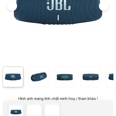
Giá niêm yết:
3.990.000 VND
Giá mua online:
2.899.000 VND
Tiết kiệm 1.091.000 VND (-27%)
Giá mua trả góp (6 tháng):
483.167 VND / tháng
Trả góp qua thẻ VISA (12 tháng):
241.584 VND / tháng
Giá đã bao gồm VAT
Mã sản phẩm:
SPJB0097
Bảo hành:
12 Tháng
Thương hiệu:
JBL
Tình trạng:
Order trước – giao sau
Thêm vào giỏ hàng
Mua ngay
Mua trả góp 0%
Thông số nổi bật
Thời lượng pin: 20 giờ
Thời gian sạc: 4 giờ
Cổng sạc: Type C
Công suất: 40W
Chống nước: IP67 (Bụi bẩn,nước bắn)
Tính năng khác: Sạc cho thiết bị khác qua cổng USB
Karaoke Mic có hỗ trợ Bluetooth
Số loa kết nối cùng lúc 2 loa có hỗ trợ PartyBoost
Bluetooth: 5.1
Hình ảnh mang tính chất minh hoạ / tham khảo !
Ứng dụng điều khiển: JBL Portable
Thông số kỹ thuật
Tên danh định
JBL Charge 5