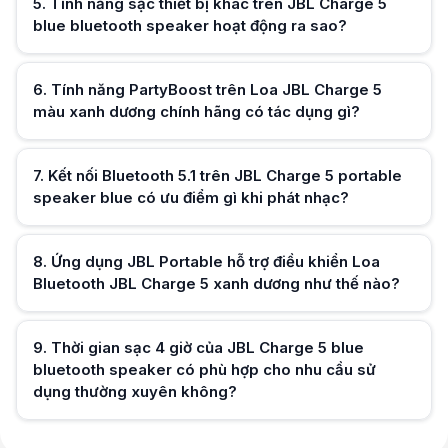
5
.
Tính năng sạc thiết bị khác trên JBL Charge 5
Hữu ích (
0
)
blue bluetooth speaker hoạt động ra sao?
6
.
Tính năng PartyBoost trên Loa JBL Charge 5
màu xanh dương chính hãng có tác dụng gì?
Hữu ích (
0
)
7
.
Kết nối Bluetooth 5.1 trên JBL Charge 5 portable
Hữu ích (
0
)
speaker blue có ưu điểm gì khi phát nhạc?
8
.
Ứng dụng JBL Portable hỗ trợ điều khiển Loa
Bluetooth JBL Charge 5 xanh dương như thế nào?
Hữu ích (
0
)
9
.
Thời gian sạc 4 giờ của JBL Charge 5 blue
bluetooth speaker có phù hợp cho nhu cầu sử
Hữu ích (
0
)
dụng thường xuyên không?