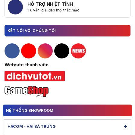
HỖ TRỢ NHIỆT TÌNH
Tư vấn, giải đáp mọi thắc mắc
KẾT NỐI VỚI CHÚNG TÔI
Hacom Facebook
Hacom YouTube
Hacom Instagram
Hacom TikTok
Website thành viên
HỆ THỐNG SHOWROOM
+
HACOM - HAI BÀ TRƯNG