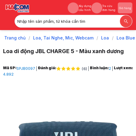
Xây dựng
Tra cứu
Giỏ hàng
cấu hình
đơn hàng
Nhập tên sản phẩm, từ khóa cần tìm
Xây dựng
Tra cứu
Giỏ hàng
cấu hình
đơn hàng
Trang chủ
/
Loa, Tai Nghe, Mic, Webcam
/
Loa
/
Loa Blue
Loa di động JBL CHARGE 5 - Màu xanh dương
Trang chủ
Mã SP:
Đánh giá:
Bình luận:
Lượt xem:
SPJB0097
2
(
6
)
1
4.892
Loa, Tai Nghe, Mic, Webcam
2
Loa
3
Loa Bluetooth
4
Loa di động JBL CHARGE 5 - Màu xanh dương
5
Hình ảnh và video sản phẩm
Loa di động JBL CHARGE 5 - Màu xanh dương