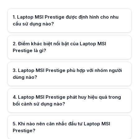
Laptop MSI Prestige gây ấn tượng nhờ thiết kế tinh tế, màn hình chất 
Laptop MSI Prestige phù hợp với nhóm người dùng nào?
Laptop MSI Prestige phù hợp cho designer, người làm nội dung, doanh
1
.
Laptop MSI Prestige được định hình cho nhu
Laptop MSI Prestige phát huy hiệu quả trong bối cảnh sử dụng nào?
cầu sử dụng nào?
Laptop MSI Prestige phù hợp sử dụng tại văn phòng hiện đại, không g
Khi nào nên cân nhắc đầu tư Laptop MSI Prestige?
Nên chọn Laptop MSI Prestige khi ưu tiên laptop mỏng nhẹ cao cấp, cầ
Trải nghiệm vận hành Laptop MSI Prestige có mượt mà không?
2
.
Điểm khác biệt nổi bật của Laptop MSI
Laptop MSI Prestige vận hành ổn định trên Windows, dễ thiết lập và tư
Prestige là gì?
Hữu ích (
0
)
3
.
Laptop MSI Prestige phù hợp với nhóm người
dùng nào?
Hữu ích (
0
)
4
.
Laptop MSI Prestige phát huy hiệu quả trong
bối cảnh sử dụng nào?
Hữu ích (
0
)
5
.
Khi nào nên cân nhắc đầu tư Laptop MSI
Prestige?
Hữu ích (
0
)