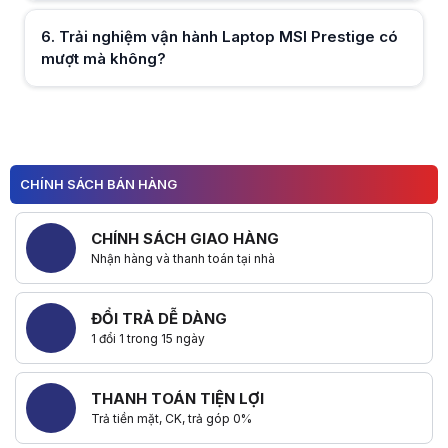
6
.
Trải nghiệm vận hành Laptop MSI Prestige có
mượt mà không?
Hữu ích (
0
)
Hữu ích (
0
)
CHÍNH SÁCH BÁN HÀNG
CHÍNH SÁCH GIAO HÀNG
Nhận hàng và thanh toán tại nhà
ĐỔI TRẢ DỄ DÀNG
1 đổi 1 trong 15 ngày
THANH TOÁN TIỆN LỢI
Trả tiền mặt, CK, trả góp 0%