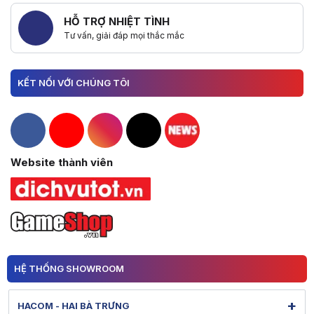
HỖ TRỢ NHIỆT TÌNH
Tư vấn, giải đáp mọi thắc mắc
KẾT NỐI VỚI CHÚNG TÔI
Hacom Facebook
Hacom YouTube
Hacom Instagram
Hacom TikTok
Website thành viên
HỆ THỐNG SHOWROOM
+
HACOM - HAI BÀ TRƯNG