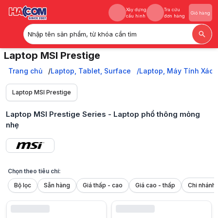
Xây dựng
Tra cứu
Giỏ hàng
cấu hình
đơn hàng
Nhập tên sản phẩm, từ khóa cần tìm
Xây dựng
Tra cứu
Giỏ hàng
Laptop MSI Prestige
cấu hình
đơn hàng
Laptop MSI Prestige Series: Dòng laptop cao cấp, mỏng nhẹ, thiết k
Trang chủ
Trang chủ
Laptop, Tablet, Surface
Laptop, Máy Tính Xách
Laptop, Tablet, Surface
Laptop, Máy Tính Xách Tay
Laptop MSI Prestige
Laptop MSI
Laptop MSI Prestige
Laptop MSI Prestige Series - Laptop phổ thông mỏng
nhẹ
Chọn theo tiêu chí:
Bộ lọc
Sẵn hàng
Giá thấp - cao
Giá cao - thấp
Laptop MSI Prestige là dòng sản phẩm thuộc phân khúc laptop cao cấp
Đặc điểm nổi bật của laptop MSI Prestige