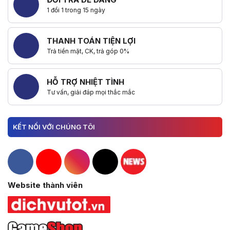
1 đổi 1 trong 15 ngày
THANH TOÁN TIỆN LỢI
Trả tiền mặt, CK, trả góp 0%
HỖ TRỢ NHIỆT TÌNH
Tư vấn, giải đáp mọi thắc mắc
KẾT NỐI VỚI CHÚNG TÔI
Hacom Facebook
Hacom YouTube
Hacom Instagram
Hacom TikTok
Website thành viên