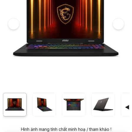
5
Laptop MSI Crosshair/Pulse GL
6
Laptop MSI Crosshair 16 HX AI (D2XWGKG-034VN) (Ultra 7 255HX/2*
7
Hình ảnh và video sản phẩm
Laptop MSI Crosshair 16 HX AI (D2XWGKG-034VN) (Ultra 7 255HX/2
Ảnh thực tế từ khách hàng
Ảnh thực tế từ khách hàng
Giá niêm yết:
50.999.000 VND
Giá mua online:
45.999.000 VND
Tiết kiệm 5.000.000 VND (-10%)
Giá mua trả góp (6 tháng):
7.666.500 VND / tháng
Trả góp qua thẻ VISA (12 tháng):
3.833.250 VND / tháng
Giá đã bao gồm VAT
Mã sản phẩm:
LTMS0616
Bảo hành:
24 tháng (Riêng Pin, Adapter BH 12 tháng)
Thương hiệu:
MSI
Tình trạng:
Order trước – giao sau
Thêm vào giỏ hàng
Mua ngay
Mua trả góp 0%
Thông số nổi bật
Bộ vi xử lý: CPU Intel Core Ultra 7 255HX (30MB, up to 5.2GHz)
Bộ nhớ: RAM 16GB DDR5 6400MHz (2x8GB)
Ổ cứng: SSD 1TB NVMe PCIe Gen4x4
Hình ảnh mang tính chất minh hoạ / tham khảo !