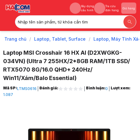
Xây dựng
Tra cứu
Giỏ hàng
cấu hình
đơn hàng
Nhập tên sản phẩm, từ khóa cần tìm
Xây dựng
Tra cứu
Giỏ hàng
cấu hình
đơn hàng
Trang chủ
/
Laptop, Tablet, Surface
/
Laptop, Máy Tính Xá
Laptop MSI Crosshair 16 HX AI (D2XWGKG-
034VN) (Ultra 7 255HX/2*8GB RAM/1TB SSD/
RTX5070 8G/16.0 QHD+ 240Hz/
Win11/Xám/Balo Essential)
Trang chủ
Mã SP:
Đánh giá:
Bình luận:
Lượt xem:
LTMS0616
0
1
1.087
Laptop, Tablet, Surface
2
Laptop, Máy Tính Xách Tay
3
Laptop MSI
4
Laptop Gaming MSI