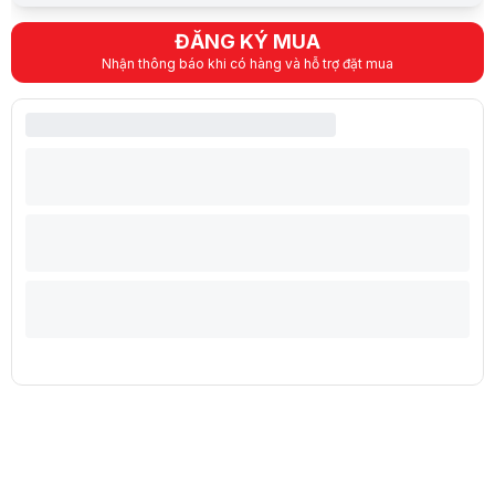
HD type (30fps@720p)
Camera
3D Noise Reduction (3DNR)
ĐĂNG KÝ MUA
Keyboard (Bàn phím)
Nhận thông báo khi có hàng và hỗ trợ đặt mua
Kiểu bàn phím
Bàn phím gaming RGB 24 vùng, có phím Cop
Mouse (Chuột)
Cảm ứng đa điểm
Pin Laptop
Dung lượng pin
4Cell 90Whr
Thời lượng pin
Sạc Pin Laptop
Đi kèm 240W adapter
Hệ điều hành (Operating System)
Hệ điều hành đi kèm
Windows® 11 Home SEA
Hệ điều hành tương thích
Windows 11
Thông tin khác
Trọng Lượng
2.5 kg
Thiết kế
359 x 266.4 x 21.8-27.9 mm
Màu sắc
Cosmos Gray (Xám)
Firmware Trusted Platform Module(fTPM) 2.
Bảo mật
Webcam Shutter
Kensington Lock
Phụ kiện đi kèm
240W adapter