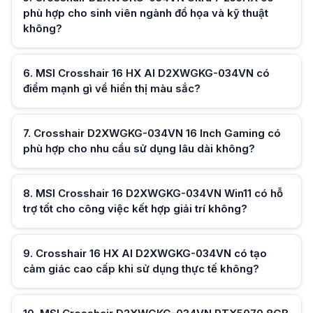
phù hợp cho sinh viên ngành đồ họa và kỹ thuật
không?
Hữu ích (
0
)
6
.
MSI Crosshair 16 HX AI D2XWGKG-034VN có
điểm mạnh gì về hiển thị màu sắc?
7
.
Crosshair D2XWGKG-034VN 16 Inch Gaming có
Hữu ích (
0
)
phù hợp cho nhu cầu sử dụng lâu dài không?
8
.
MSI Crosshair 16 D2XWGKG-034VN Win11 có hỗ
Hữu ích (
0
)
trợ tốt cho công việc kết hợp giải trí không?
9
.
Crosshair 16 HX AI D2XWGKG-034VN có tạo
Hữu ích (
0
)
cảm giác cao cấp khi sử dụng thực tế không?