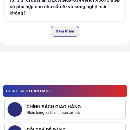
10
.
MSI Crosshair D2XWGKG-034VN RTX5070 8GB
Hữu ích (
0
)
có phù hợp cho nhu cầu AI và công nghệ mới
không?
Hữu ích (
0
)
Xem thêm
Hữu ích (
0
)
CHÍNH SÁCH BÁN HÀNG
CHÍNH SÁCH GIAO HÀNG
Nhận hàng và thanh toán tại nhà
ĐỔI TRẢ DỄ DÀNG