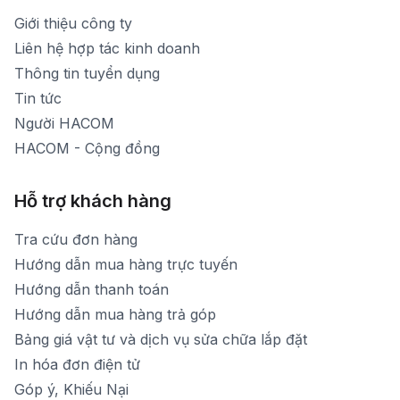
Thời gian nghỉ trưa: Từ 12h-13h30 hàng ngày
Giới thiệu công ty
1900 1903 (máy lẻ 160)
[email protected]
Liên hệ hợp tác kinh doanh
Thời gian mở cửa: Từ 8h30-20h hàng ngày
Thông tin tuyển dụng
Tin tức
Người HACOM
HACOM - Cộng đồng
Hỗ trợ khách hàng
Tra cứu đơn hàng
Hướng dẫn mua hàng trực tuyến
Hướng dẫn thanh toán
Hướng dẫn mua hàng trả góp
Bảng giá vật tư và dịch vụ sửa chữa lắp đặt
In hóa đơn điện tử
Góp ý, Khiếu Nại