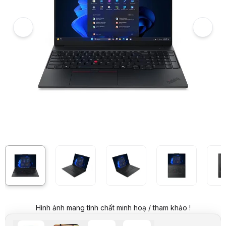
6
Laptop Lenovo Thinkpad E16 G3 21SR002TVN (Ultra7 255H/32GB RA
7
Hình ảnh và video sản phẩm
Laptop Lenovo Thinkpad E16 G3 21SR002TVN (Ultra7 255H/32GB RA
Ảnh thực tế từ khách hàng
Giá niêm yết:
37.999.000 VND
Giá khuyến mại:
28.999.000 VND
Tiết kiệm 9.000.000 VND (-24%)
Giá mua online:
36.999.000 VND
Tiết kiệm 1.000.000 VND (-3%)
Giá mua trả góp (6 tháng):
6.166.500 VND / tháng
Trả góp qua thẻ VISA (12 tháng):
3.083.250 VND / tháng
Giá đã bao gồm VAT
Mã sản phẩm:
LTLV0275
Bảo hành:
24 Tháng (Pin, Sạc 12 Tháng)
Thương hiệu:
LENOVO
Tình trạng:
Order trước – giao sau
Thêm vào giỏ hàng
Mua ngay
Mua trả góp 0%
Thông số nổi bật
Bộ vi xử lý: Intel® Core™ Ultra 7 255H (24MB cache, xung nhịp tối
Bộ nhớ: 32GB DDR5-5600 SO-DIMM (2x16GB)
Ổ cứng: 1TB M.2 2242 PCIe 4.0x4 NVMe (Opal 2.0)
Hình ảnh mang tính chất minh hoạ / tham khảo !
Card đồ họa: Intel Arc 140T GPU
Màn hình: 16.0" WUXGA, IPS, 300 nits, chống chói (Anti-glare),