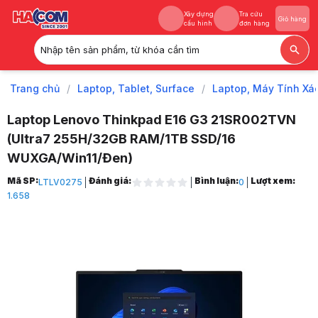
Xây dựng
Tra cứu
Giỏ hàng
cấu hình
đơn hàng
Nhập tên sản phẩm, từ khóa cần tìm
Xây dựng
Tra cứu
Giỏ hàng
cấu hình
đơn hàng
Trang chủ
/
Laptop, Tablet, Surface
/
Laptop, Máy Tính Xá
Laptop Lenovo Thinkpad E16 G3 21SR002TVN
(Ultra7 255H/32GB RAM/1TB SSD/16
WUXGA/Win11/Đen)
Trang chủ
Mã SP:
Đánh giá:
Bình luận:
Lượt xem:
LTLV0275
0
1
1.658
Laptop, Tablet, Surface
2
Laptop, Máy Tính Xách Tay
3
Laptop Lenovo
4
Laptop Lenovo Thinkpad
5
ThinkPad E16