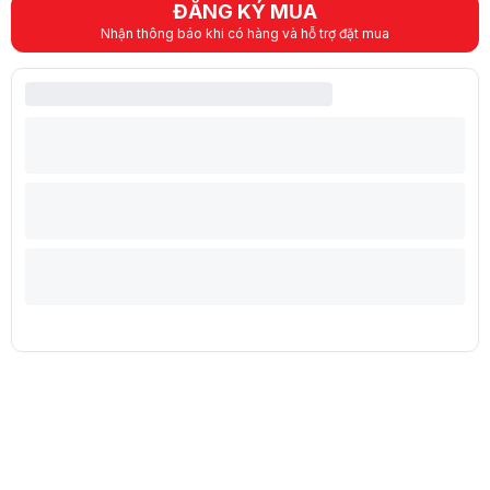
ĐĂNG KÝ MUA
Thời gian sử dụng
Sạc Pin Laptop
Nhận thông báo khi có hàng và hỗ trợ đặt mua
Đi kèm, 65W USB-C (3-pin)
Hệ điều hành (Operating System)
Hệ điều hành đi kèm
Windows 11 Home SL
Hệ điều hành tương thích
Windows 11
Phần mềm
Lenovo AI Now
Thông tin khác
HD Audio, Senary SN6147 codec
Loa âm thanh nổi, 2W x2, Dolby Atmos, au
Đa phương tiện
Micro: 2x, Array
Trọng Lượng
1.63 kg
Kích thước
356 x 249 x 10.1/17.05 (front/rear), 21.15 (
Chất liệu
Aluminium (Top), Aluminium (Bottom)
Màu sắc
Black (Đen)
FingerPrint in Power Button
Camera IR
TPM 2.0
Bảo mật
Kensington Nano Security Slot
Mil-Spec Test
MIL-STD-810H
Mô tả sản phẩm
Nếu bạn đang tìm phiên bản ThinkPad E16 Gen 3 mạnh nhất trong tầm