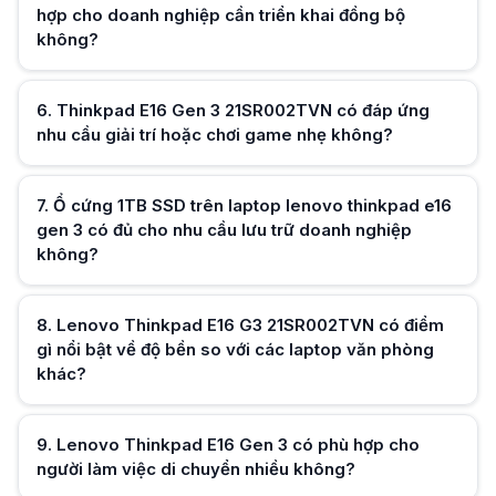
hợp cho doanh nghiệp cần triển khai đồng bộ
không?
6
.
Thinkpad E16 Gen 3 21SR002TVN có đáp ứng
Hữu ích (
0
)
nhu cầu giải trí hoặc chơi game nhẹ không?
7
.
Ổ cứng 1TB SSD trên laptop lenovo thinkpad e16
gen 3 có đủ cho nhu cầu lưu trữ doanh nghiệp
Hữu ích (
0
)
không?
Hữu ích (
0
)
8
.
Lenovo Thinkpad E16 G3 21SR002TVN có điểm
gì nổi bật về độ bền so với các laptop văn phòng
khác?
Hữu ích (
0
)
9
.
Lenovo Thinkpad E16 Gen 3 có phù hợp cho
người làm việc di chuyển nhiều không?