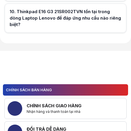
10
.
Thinkpad E16 G3 21SR002TVN tồn tại trong
dòng Laptop Lenovo để đáp ứng nhu cầu nào riêng
Hữu ích (
0
)
biệt?
Hữu ích (
0
)
Hữu ích (
0
)
CHÍNH SÁCH BÁN HÀNG
CHÍNH SÁCH GIAO HÀNG
Nhận hàng và thanh toán tại nhà
ĐỔI TRẢ DỄ DÀNG