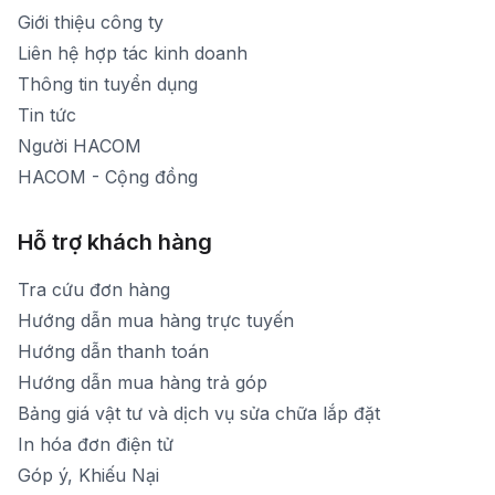
Thời gian nghỉ trưa: Từ 12h-13h30 hàng ngày
Giới thiệu công ty
1900 1903 (máy lẻ 160)
[email protected]
Liên hệ hợp tác kinh doanh
Thời gian mở cửa: Từ 8h30-20h hàng ngày
Thông tin tuyển dụng
Tin tức
Người HACOM
HACOM - Cộng đồng
Hỗ trợ khách hàng
Tra cứu đơn hàng
Hướng dẫn mua hàng trực tuyến
Hướng dẫn thanh toán
Hướng dẫn mua hàng trả góp
Bảng giá vật tư và dịch vụ sửa chữa lắp đặt
In hóa đơn điện tử
Góp ý, Khiếu Nại