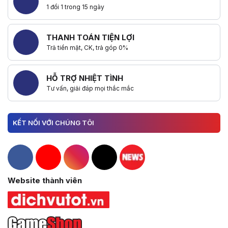
1 đổi 1 trong 15 ngày
THANH TOÁN TIỆN LỢI
Trả tiền mặt, CK, trả góp 0%
HỖ TRỢ NHIỆT TÌNH
Tư vấn, giải đáp mọi thắc mắc
KẾT NỐI VỚI CHÚNG TÔI
Hacom Facebook
Hacom YouTube
Hacom Instagram
Hacom TikTok
Website thành viên