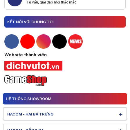
Tư vấn, giải đáp mọi thắc mắc
KẾT NỐI VỚI CHÚNG TÔI
Hacom Facebook
Hacom YouTube
Hacom Instagram
Hacom TikTok
Website thành viên
HỆ THỐNG SHOWROOM
+
HACOM - HAI BÀ TRƯNG
131 Lê Thanh Nghị - Bạch Mai - Hà Nội