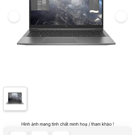
Giá khuyến mại:
7.699.000 VND
Tiết kiệm 8.300.000 VND (-52%)
Giá mua online:
6.999.000 VND
Tiết kiệm 9.000.000 VND (-56%)
Giá mua trả góp (6 tháng):
1.166.500 VND / tháng
Trả góp qua thẻ VISA (12 tháng):
583.250 VND / tháng
Giá đã bao gồm VAT
Mã sản phẩm:
LTHP00027
Bảo hành:
6 tháng
Thương hiệu:
HP
Tình trạng:
Order trước – giao sau
Thêm vào giỏ hàng
Mua ngay
Mua trả góp 0%
Thông số nổi bật
CPU: Intel Core i5 10210U
RAM: 8GB DDR4 (2 khe, nâng cấp tối đa 64GB)
Ổ cứng: SSD 256GB NVme PCle
Card đồ họa: Intel UHD Graphics
Màn hình: 14 inch, FHD (1920 x 1080) IPS, chống chói
Cân nặng: 1.41kg
Cổng kết nối: 2 x USB 3.1 Gen 1, 2 x Thunderbolt 3 (USB-C), 1 x HD
Thông số kỹ thuật
CPU
I5-10210U
RAM
8GB
Hình ảnh mang tính chất minh hoạ / tham khảo !
Ổ cứng
256GB
Card đồ họa
Intel® UHD Graphics