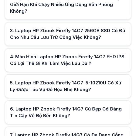
Laptop HP Zbook Firefly 14G7 Có Đa Dạng Cổng Kết Nối Cho Công Việ
Giới Hạn Khi Chạy Nhiều Ứng Dụng Văn Phòng
Laptop HP Zbook Firefly 14G7 được trang bị Thunderbolt 3, USB-A, HDMI
Không?
Laptop HP Zbook Firefly 14G7 Có Thích Hợp Làm Máy Chính Cho Nhân
Nhờ độ ổn định và thiết kế bền bỉ, Laptop HP Zbook Firefly 14G7 thườ
Laptop HP Zbook Firefly 14G7 I5 10210U So Với Các Dòng Core i5 Thế
3
.
Laptop HP Zbook Firefly 14G7 256GB SSD Có Đủ
Hiệu năng Laptop HP Zbook Firefly 14G7 i5 10210U ở mức đủ dùng cho côn
Hữu ích (
0
)
Laptop HP Zbook Firefly 14G7 Có Thể Nâng Cấp Phần Cứng Dễ Dàng K
Cho Nhu Cầu Lưu Trữ Công Việc Không?
Laptop HP Zbook Firefly 14G7 hỗ trợ nâng cấp RAM và SSD nhờ thiết kế 
Laptop HP Zbook Firefly 14G7 Có Phù Hợp Với Người Làm Kỹ Thuật Khô
Laptop HP Zbook Firefly 14G7 phù hợp với kỹ thuật viên làm việc với 
4
.
Màn Hình Laptop HP Zbook Firefly 14G7 FHD IPS
Có Lợi Thế Gì Khi Làm Việc Lâu Dài?
Hữu ích (
0
)
5
.
Laptop HP Zbook Firefly 14G7 I5-10210U Có Xử
Lý Được Tác Vụ Đồ Họa Nhẹ Không?
Hữu ích (
0
)
6
.
Laptop HP Zbook Firefly 14G7 Cũ Đẹp Có Đáng
Hữu ích (
0
)
Tin Cậy Về Độ Bền Không?
7
.
Laptop HP Zbook Firefly 14G7 Có Đa Dạng Cổng
Hữu ích (
0
)