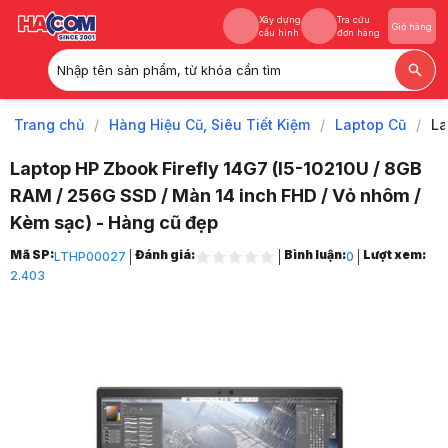
Xây dựng
Tra cứu
Giỏ hàng
cấu hình
đơn hàng
Nhập tên sản phẩm, từ khóa cần tìm
Xây dựng
Tra cứu
Giỏ hàng
cấu hình
đơn hàng
Trang chủ
/
Hàng Hiệu Cũ, Siêu Tiết Kiệm
/
Laptop Cũ
/
La
Laptop HP Zbook Firefly 14G7 (I5-10210U / 8GB
RAM / 256G SSD / Màn 14 inch FHD / Vỏ nhôm /
Kèm sạc) - Hàng cũ đẹp
Trang chủ
Mã SP:
Đánh giá:
Bình luận:
Lượt xem:
LTHP00027
0
1
2.403
Hàng Hiệu Cũ, Siêu Tiết Kiệm
2
Laptop Cũ
3
Laptop HP Zbook Firefly 14G7 (I5-10210U / 8GB RAM / 256G SSD / Màn
4
Hình ảnh và video sản phẩm
Laptop HP Zbook Firefly 14G7 (I5-10210U / 8GB RAM / 256G SSD / Màn
Giá niêm yết:
15.999.000 VND