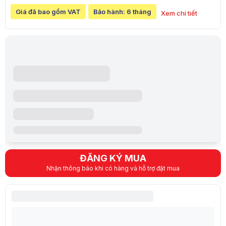
Với các dòng máy đã qua sử dụng, việc kiểm tra trực tiếp và được tư
Giá đã bao gồm VAT
Bảo hành:
6 tháng
Xem chi tiết
Lưu ý: Bài viết chỉ có tính chất tham khảo vì cấu hình sản phẩm có th
Lưu ý:
Bài viết và hình ảnh mang tính tham khảo. Cấu hình và đặc tính
Danh mục:
Xả Kho Hàng Hiệu - Giá Sốc
,
Hàng Hiệu Cũ, Siêu Tiết Kiệm
Khuyến mãi đặc biệt
ƯU ĐÃI MUA KÈM LAPTOP CŨ
Giảm ngay
50.000đ
vào Ram khi mua Laptop kèm Ram Laptop
Giảm ngay
20%
vào Balo/Túi khi mua Laptop kèm Balo/Túi
Giảm ngay
100.000đ
vào Laptop khi mua Laptop kèm Phần mềm Win
Giảm ngay
100.000đ
vào Laptop khi mua Laptop kèm Bàn phím/Tai 
[{"tblPromotion":{"ismultiple":null,"id":206724.0,"code":"KM16052662
VÒNG QUAY HACOM
Từ ngày
16/05/2026
đến
31/07/2026
, khi mua Laptop tại HACOM, Qu
(
chi tiết chương trình xem tại đây
)
"},"tblPromotionItemPrimary":[{"id":583991.0,"idPromotion":206724.0,"id
ĐĂNG KÝ MUA
Nhận thông báo khi có hàng và hỗ trợ đặt mua