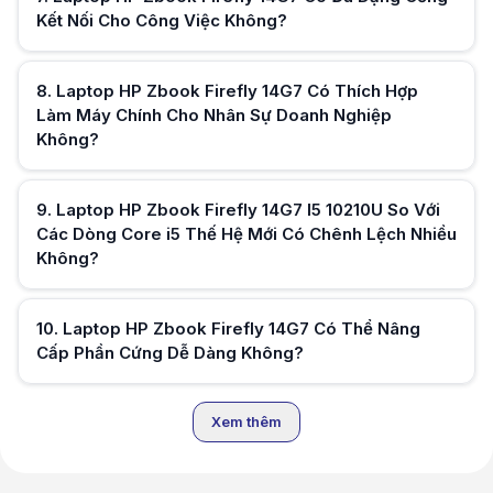
Kết Nối Cho Công Việc Không?
8
.
Laptop HP Zbook Firefly 14G7 Có Thích Hợp
Hữu ích (
0
)
Làm Máy Chính Cho Nhân Sự Doanh Nghiệp
Không?
Hữu ích (
0
)
9
.
Laptop HP Zbook Firefly 14G7 I5 10210U So Với
Các Dòng Core i5 Thế Hệ Mới Có Chênh Lệch Nhiều
Không?
Hữu ích (
0
)
10
.
Laptop HP Zbook Firefly 14G7 Có Thể Nâng
Cấp Phần Cứng Dễ Dàng Không?
Xem thêm
Hữu ích (
0
)