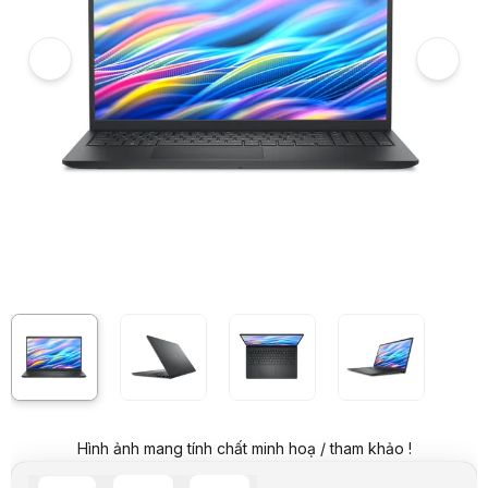
6
Hình ảnh và video sản phẩm
Laptop Dell 15 DC15250 5315BLK-1XVHG (i5 1334U 16GB/512GB SSD/15
Giá niêm yết:
20.999.000 VND
Giá khuyến mại:
18.099.000 VND
Tiết kiệm 2.900.000 VND (-14%)
Giá mua online:
18.699.000 VND
Tiết kiệm 2.300.000 VND (-11%)
Giá mua trả góp (6 tháng):
3.116.500 VND / tháng
Trả góp qua thẻ VISA (12 tháng):
1.558.250 VND / tháng
Giá đã bao gồm VAT
Mã sản phẩm:
LTDL0674
Bảo hành:
12 tháng Bảo hành tại HACOM
Thương hiệu:
DELL
Tình trạng:
Còn hàng
Thêm vào giỏ hàng
Mua ngay
Mua trả góp 0%
Thông số nổi bật
Bộ vi xử lý: Intel® Core™ i5-1334U (12MB cache, xung nhịp tối đa 
Bộ nhớ: 16GB (2*8GB DDR4)
Ổ cứng: SSD 512GB M.2 PCIe NVMe
Card đồ họa: Intel UHD Graphics (tích hợp)
Màn hình: 15.6" Full HD, WVA, 60Hz, 250 nits, chống chói (Anti-gl
Pin: 3 cell 41Wh
Hình ảnh mang tính chất minh hoạ / tham khảo !
Màu sắc: Đen
Trọng lượng: 1.90 kg