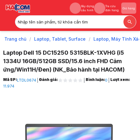
Xây dựng
Tra cứu
Giỏ hàng
cấu hình
đơn hàng
Nhập tên sản phẩm, từ khóa cần tìm
Xây dựng
Tra cứu
Giỏ hàng
cấu hình
đơn hàng
Trang chủ
/
Laptop, Tablet, Surface
/
Laptop, Máy Tính Xá
Laptop Dell 15 DC15250 5315BLK-1XVHG (i5
1334U 16GB/512GB SSD/15.6 inch FHD Cảm
ứng/Win11H/Đen) (NK_Bảo hành tại HACOM)
Trang chủ
Mã SP:
Đánh giá:
Bình luận:
Lượt xem:
LTDL0674
0
1
11.974
Laptop, Tablet, Surface
2
Laptop, Máy Tính Xách Tay
3
Laptop Dell
4
Laptop Dell 15 DC15250
5
Laptop Dell 15 DC15250 5315BLK-1XVHG (i5 1334U 16GB/512GB SSD/15