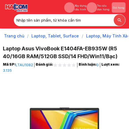
Xây dựng
Tra cứu
Giỏ hàng
cấu hình
đơn hàng
Nhập tên sản phẩm, từ khóa cần tìm
Xây dựng
Tra cứu
Giỏ hàng
cấu hình
đơn hàng
Trang chủ
/
Laptop, Tablet, Surface
/
Laptop, Máy Tính Xá
Laptop Asus VivoBook E1404FA-EB935W (R5
40/16GB RAM/512GB SSD/14 FHD/Win11/Bạc)
Trang chủ
Mã SP:
Đánh giá:
Bình luận:
Lượt xem:
LTAU1082
0
1
3.135
Laptop, Tablet, Surface
2
Laptop, Máy Tính Xách Tay
3
Laptop Asus
4
Laptop Asus Vivobook
5
Laptop Asus VivoBook E1404FA-EB935W (R5 40/16GB RAM/512GB SSD/
6