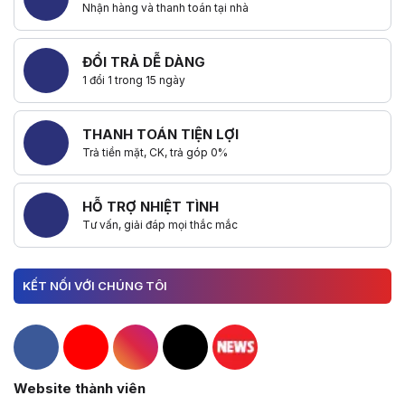
Nhận hàng và thanh toán tại nhà
ĐỔI TRẢ DỄ DÀNG
1 đổi 1 trong 15 ngày
THANH TOÁN TIỆN LỢI
Trả tiền mặt, CK, trả góp 0%
HỖ TRỢ NHIỆT TÌNH
Tư vấn, giải đáp mọi thắc mắc
KẾT NỐI VỚI CHÚNG TÔI
Hacom Facebook
Hacom YouTube
Hacom Instagram
Hacom TikTok
Website thành viên