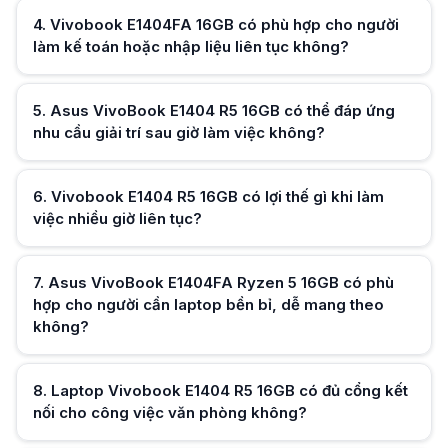
4
.
Vivobook E1404FA 16GB có phù hợp cho người
Hữu ích (
0
)
làm kế toán hoặc nhập liệu liên tục không?
Hữu ích (
0
)
5
.
Asus VivoBook E1404 R5 16GB có thể đáp ứng
nhu cầu giải trí sau giờ làm việc không?
Hữu ích (
0
)
6
.
Vivobook E1404 R5 16GB có lợi thế gì khi làm
việc nhiều giờ liên tục?
Hữu ích (
0
)
7
.
Asus VivoBook E1404FA Ryzen 5 16GB có phù
hợp cho người cần laptop bền bỉ, dễ mang theo
không?
Hữu ích (
0
)
8
.
Laptop Vivobook E1404 R5 16GB có đủ cổng kết
nối cho công việc văn phòng không?