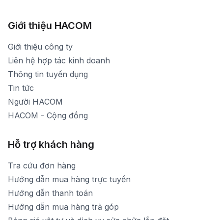
783 Phan Văn Trị - Hạnh Thông - TP. Hồ Chí Minh
[email protected]
1900 1903 (máy lẻ 161) - (028)73000322
Hình ảnh thực tế từ showroom
Thời gian mở cửa: Từ 8h30-20h30 hàng ngày
[email protected]
Xem bản đồ đường đi
Giới thiệu HACOM
Thời gian mở cửa: Từ 8h30-19h hàng ngày
1900 1903 (máy lẻ 159) -(028)73000322
Thời gian nghỉ trưa: Từ 12h-13h30 hàng ngày
Giới thiệu công ty
1900 1903 (máy lẻ 160)
[email protected]
Liên hệ hợp tác kinh doanh
Thời gian mở cửa: Từ 8h30-20h hàng ngày
Thông tin tuyển dụng
Tin tức
Người HACOM
HACOM - Cộng đồng
Hỗ trợ khách hàng
Tra cứu đơn hàng
Hướng dẫn mua hàng trực tuyến
Hướng dẫn thanh toán
Hướng dẫn mua hàng trả góp