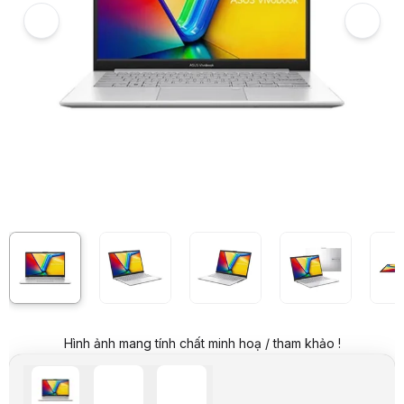
Hình ảnh và video sản phẩm
Laptop Asus VivoBook E1404FA-EB935W (R5 40/16GB RAM/512GB SSD/
Giá niêm yết:
19.999.000 VND
Giá khuyến mại:
17.699.000 VND
Tiết kiệm 2.300.000 VND (-12%)
Giá mua online:
18.199.000 VND
Tiết kiệm 1.800.000 VND (-9%)
Giá mua trả góp (6 tháng):
3.033.167 VND / tháng
Trả góp qua thẻ VISA (12 tháng):
1.516.584 VND / tháng
Giá đã bao gồm VAT
Mã sản phẩm:
LTAU1082
Bảo hành:
24 Tháng (Pin 12 Tháng)
Thương hiệu:
ASUS
Tình trạng:
Còn hàng
Thêm vào giỏ hàng
Mua ngay
Mua trả góp 0%
Thông số nổi bật
Loại card đồ họa: AMD Radeon Graphics
Dung lượng RAM: 16GB
Loại RAM: LPDDR5 Onboard
Ổ cứng: 512GB M.2 NVMe PCIe 3.0 SSD
Kích thước màn hình: 14 inches
Pin: 42WHrs, 3S1P, 3-cell Li-ion
Hình ảnh mang tính chất minh hoạ / tham khảo !
Hệ điều hành: Windows 11 Home
Độ phân giải màn hình: 1920 x 1080 pixels (FullHD)
Loại CPU: AMD Ryzen 5 40 (Total 6MB, up to 4.30GHz)
Cổng giao tiếp: 1 x USB 2.0 Type-A (tốc độ dữ liệu lên đến 480 Mbps