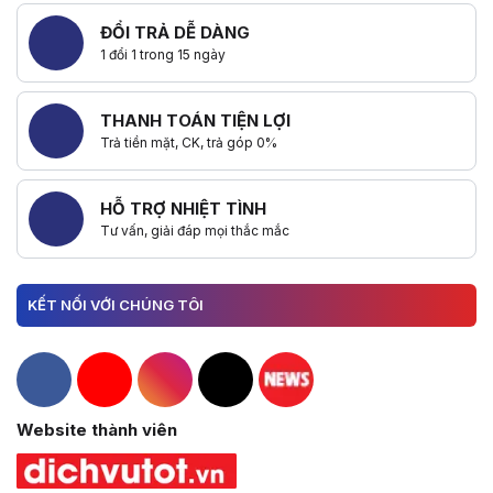
ĐỔI TRẢ DỄ DÀNG
1 đổi 1 trong 15 ngày
THANH TOÁN TIỆN LỢI
Trả tiền mặt, CK, trả góp 0%
HỖ TRỢ NHIỆT TÌNH
Tư vấn, giải đáp mọi thắc mắc
KẾT NỐI VỚI CHÚNG TÔI
Hacom Facebook
Hacom YouTube
Hacom Instagram
Hacom TikTok
Website thành viên