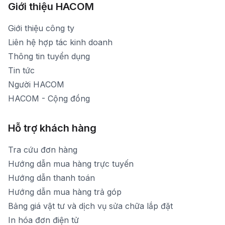
Xem bản đồ đường đi
Giới thiệu HACOM
Thời gian mở cửa: Từ 8h30-19h hàng ngày
1900 1903 (máy lẻ 159) -(028)73000322
Thời gian nghỉ trưa: Từ 12h-13h30 hàng ngày
Giới thiệu công ty
1900 1903 (máy lẻ 160)
[email protected]
Liên hệ hợp tác kinh doanh
Thời gian mở cửa: Từ 8h30-20h hàng ngày
Thông tin tuyển dụng
Tin tức
Người HACOM
HACOM - Cộng đồng
Hỗ trợ khách hàng
Tra cứu đơn hàng
Hướng dẫn mua hàng trực tuyến
Hướng dẫn thanh toán
Hướng dẫn mua hàng trả góp
Bảng giá vật tư và dịch vụ sửa chữa lắp đặt
In hóa đơn điện tử