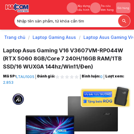
Xây dựng
Tra cứu
Giỏ hàng
cấu hình
đơn hàng
Nhập tên sản phẩm, từ khóa cần tìm
Xây dựng
Tra cứu
Giỏ hàng
cấu hình
đơn hàng
Trang chủ
/
Laptop Gaming Asus
/
Laptop Asus Gaming Vi
Laptop Asus Gaming V16 V3607VM-RP044W
(RTX 5060 8GB/Core 7 240H/16GB RAM/1TB
SSD/16 WUXGA 144hz/Win11/Đen)
Trang chủ
Mã SP:
Đánh giá:
Bình luận:
Lượt xem:
LTAU1005
0
1
2.853
Laptop Gaming Asus
2
Laptop Asus Gaming Vivobook
3
Laptop Asus Gaming V16 V3607VM-RP044W (Core 7 240H/16GB RAM/
4
Hình ảnh và video sản phẩm
Laptop Asus Gaming V16 V3607VM-RP044W (Core 7 240H/16GB RAM