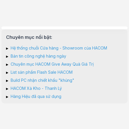
(Ưu đãi chưa trừ vào giá bán sản phẩm)
"},"tblPromotionItemPrimary":[{"id":683809.0,"idPromotion":207613.0,
ƯU ĐÃI HẤP DẪN MUA KÈM LOGITECH
Từ ngày
01/08/2026
đến
30/09/2026
, Quý khách sẽ được giảm giá
Giảm ngay
100.000đ
khi mua kèm Chuột Logitech M650/M650L
Giảm ngay
100.000đ
khi mua kèm Tai nghe Logitech H340/H390
Chuyên mục nổi bật:
Giảm ngay
200.000đ
khi mua kèm Tai nghe Logitech G321/G325
"},"tblPromotionItemPrimary":[{"id":705123.0,"idPromotion":207646.0,"
▸
Hệ thống chuỗi Cửa hàng - Showroom của HACOM
▸
Bản tin công nghệ hàng ngày
▸
Chuyên mục HACOM Give Away Quà Giá Trị
▸
List sản phẩm Flash Sale HACOM
▸
Build PC nhận chiết khấu "khủng"
▸
HACOM Xả Kho - Thanh Lý
▸
Hàng Hiệu đã qua sử dụng