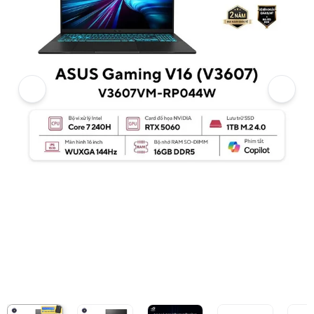
Video review chi tiết Laptop Asus Gaming V16 V3607VM-RP044W (
Giá niêm yết:
37.999.000 VND
Giá khuyến mại:
31.999.000 VND
Tiết kiệm 6.000.000 VND (-16%)
Giá mua online:
34.999.000 VND
Tiết kiệm 3.000.000 VND (-8%)
Giá mua trả góp (6 tháng):
5.833.167 VND / tháng
Trả góp qua thẻ VISA (12 tháng):
2.916.584 VND / tháng
Giá đã bao gồm VAT