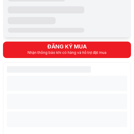
1 x USB 3.2 Gen 1 Type-C with support for d
Kết nối USB
2 x USB 3.2 Gen 1 Type-A (data speed up t
Kết nối HDMI/ VGA
1 x HDMI 2.1 FRL
Khe cắm thẻ nhớ
--
Tai nghe
1 x 3.5mm Combo Audio Jack
1080p FHD camera
Camera
With privacy shutter
ĐĂNG KÝ MUA
Pin Laptop
Nhận thông báo khi có hàng và hỗ trợ đặt mua
Dung lượng pin
3-cell 63Wh
Thời gian sử dụng
Sạc Pin Laptop
Rectangle Conn, 150W AC Adapter, Output: 
Hệ điều hành (Operating System)
Hệ điều hành đi kèm
Windows 11 Home SL
Hệ điều hành tương thích
Windows 11
Phần mềm
1 tháng Microsoft 365 Basic
Thông tin khác
Trọng Lượng
1.95 kg
Kích thước
35.70 x 25.07 x 1.80 ~ 2.20 cm
Âm thanh
SonicMaster, Loa tích hợp, Micro mảng tích
FingerPrint
N/A