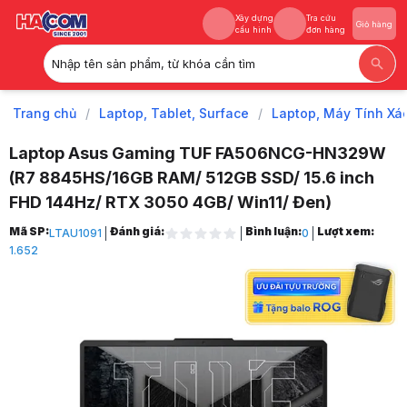
Xây dựng
Tra cứu
Giỏ hàng
cấu hình
đơn hàng
Nhập tên sản phẩm, từ khóa cần tìm
Xây dựng
Tra cứu
Giỏ hàng
cấu hình
đơn hàng
Trang chủ
/
Laptop, Tablet, Surface
/
Laptop, Máy Tính Xá
Laptop Asus Gaming TUF FA506NCG-HN329W
(R7 8845HS/16GB RAM/ 512GB SSD/ 15.6 inch
FHD 144Hz/ RTX 3050 4GB/ Win11/ Đen)
Trang chủ
Mã SP:
Đánh giá:
Bình luận:
Lượt xem:
LTAU1091
0
1
1.652
Laptop, Tablet, Surface
2
Laptop, Máy Tính Xách Tay
3
Laptop Asus
4
Laptop Gaming Asus
5
Laptop Asus TUF Gaming