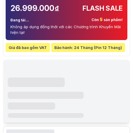
Bộ xử lý
Up to 1675MHz at 60W (75W with Dynamic B
26.999.000
FLASH SALE
đ
Công nghệ
Tự động chuyển card
5
Wireless
Wi-Fi 6(802.11ax) (Dual band) 2*2
Còn
sản phẩm!
Đang tải...
Không áp dụng đồng thời với các Chương trình Khuyến Mãi
Lan
1 RJ45 LAN port - 10/100/1000 Mbps
hiện tại!
Bluetooth
Bluetooth 5.3
Kiểu bàn phím
RGB Keyboard 1 vùng
Giá đã bao gồm VAT
Bảo hành:
24 Tháng (Pin 12 Tháng)
Cảm ứng đa điểm
Kết nối USB
1 x USB 3.2 Gen 2 Type-C hỗ trợ DisplayPort 
3 x USB 3.2 Gen 1 Type-A (tốc độ dữ liệu lê
Kết nối HDMI/ VGA
1 x HDMI 2.1 TMDS
Khe cắm thẻ nhớ
None
Tai nghe
1 x 3.5mm combo audio jack
Camera
720P HD camera
Dung lượng pin
3-cell 48Wh
Nguồn
ø6.0, 180W AC Adapter, Output: 20V DC, 9A,