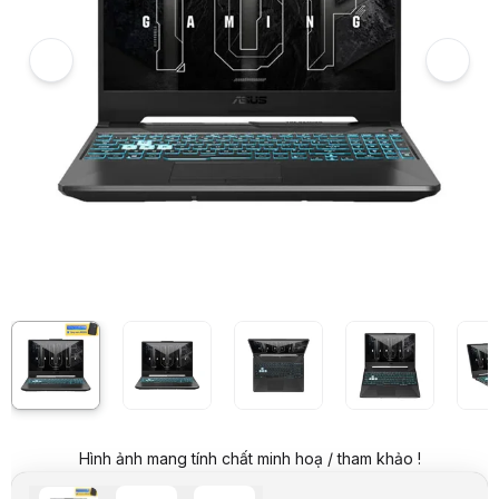
6
Laptop Asus Gaming TUF FA506NCG-HN329W (R7 8845HS/16GB RAM/ 5
7
Hình ảnh và video sản phẩm
Laptop Asus Gaming TUF FA506NCG-HN329W (R7 8845HS/16GB RAM/ 5
Giá niêm yết:
39.999.000 VND
Giá khuyến mại:
26.999.000 VND
Tiết kiệm 13.000.000 VND (-33%)
Giá mua online:
27.499.000 VND
Tiết kiệm 12.500.000 VND (-31%)
Giá mua trả góp (6 tháng):
4.583.167 VND / tháng
Trả góp qua thẻ VISA (12 tháng):
2.291.584 VND / tháng
Giá đã bao gồm VAT
Mã sản phẩm:
LTAU1091
Bảo hành:
24 Tháng (Pin 12 Tháng)
Thương hiệu:
ASUS
Tình trạng:
Còn hàng
Thêm vào giỏ hàng
Mua ngay
Mua trả góp 0%
Thông số nổi bật
CPU AMD Ryzen 7 8845HS (Total 24MB, up to 5.10GHz)
RAM 16GB DDR5-5600 SO-DIMM
SSD 512GB PCIe 4.0 NVMe M.2
VGA NVIDIA GeForce RTX 3050 4GB GDDR6
Hình ảnh mang tính chất minh hoạ / tham khảo !
Display 15.6 inch FHD, 144Hz, 16:9, IPS, Adaptive-Sync
Pin 3-cell 48Wh