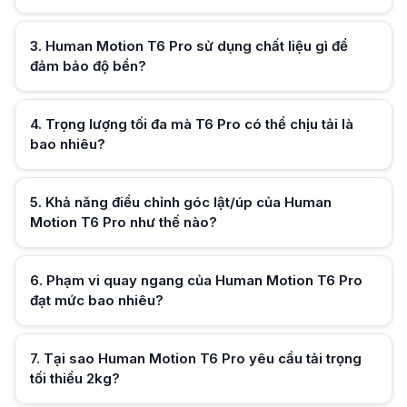
Hữu ích (
0
)
Mức tải trọng này đảm bảo cơ chế lò xo hoặc piston bên trong hoạt động
3
.
Human Motion T6 Pro sử dụng chất liệu gì để
đảm bảo độ bền?
Hữu ích (
0
)
4
.
Trọng lượng tối đa mà T6 Pro có thể chịu tải là
bao nhiêu?
Hữu ích (
0
)
5
.
Khả năng điều chỉnh góc lật/úp của Human
Motion T6 Pro như thế nào?
Hữu ích (
0
)
6
.
Phạm vi quay ngang của Human Motion T6 Pro
đạt mức bao nhiêu?
Hữu ích (
0
)
7
.
Tại sao Human Motion T6 Pro yêu cầu tải trọng
tối thiểu 2kg?
Hữu ích (
0
)