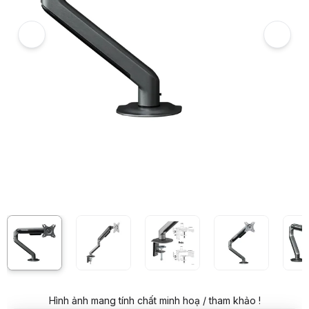
Giá niêm yết:
849.000 VND
Giá mua online:
809.000 VND
Tiết kiệm 40.000 VND (-5%)
Giá mua trả góp (6 tháng):
134.834 VND / tháng
Trả góp qua thẻ VISA (12 tháng):
67.417 VND / tháng
Giá đã bao gồm VAT
Mã sản phẩm:
GIAT0271
Bảo hành:
24 Tháng
Thương hiệu:
HUMAN MOTION
Tình trạng:
Order trước – giao sau
Thêm vào giỏ hàng
Mua ngay
Mua trả góp 0%
Thông số nổi bật
Model: Human Motion T6-Pro
Chất liệu: Hợp kim nhôm, thép, nhựa
Kích thước: 117x506x570mm
Kich cỡ màn: 17-32 inch
Tải trọng cho mỗi arm: 2-9kg
Chuẩn Vesa tương thích: 75x75mm; 100x100mm
Góc lật/úp: +55° ~ -55°
Góc quay ngang: +90° ~ -90°
Góc xoay dọc: +180° ~ -180°
Thông số kỹ thuật
Tên sản phẩm
Giá treo màn hình Human Motion T6-1 Pro m
Thương hiệu
Human Motion
Hình ảnh mang tính chất minh hoạ / tham khảo !