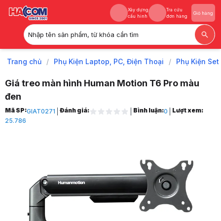
Xây dựng
Tra cứu
Giỏ hàng
cấu hình
đơn hàng
Nhập tên sản phẩm, từ khóa cần tìm
Xây dựng
Tra cứu
Giỏ hàng
cấu hình
đơn hàng
Trang chủ
/
Phụ Kiện Laptop, PC, Điện Thoại
/
Phụ Kiện Set
Giá treo màn hình Human Motion T6 Pro màu
đen
Trang chủ
Mã SP:
Đánh giá:
Bình luận:
Lượt xem:
GIAT0271
0
1
25.786
Phụ Kiện Laptop, PC, Điện Thoại
2
Phụ Kiện Setup Bàn Làm Việc
3
Arm màn hình (Giá treo màn hình)
4
Giá treo màn hình Human Motion T6 Pro màu đen
5
Hình ảnh và video sản phẩm
Giá treo màn hình Human Motion T6 Pro màu đen