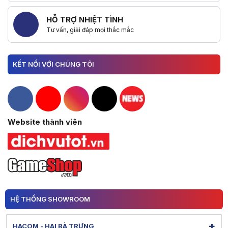
HỖ TRỢ NHIỆT TÌNH
Tư vấn, giải đáp mọi thắc mắc
KẾT NỐI VỚI CHÚNG TÔI
Hacom Facebook
Hacom YouTube
Hacom Instagram
Hacom TikTok
Website thành viên
HỆ THỐNG SHOWROOM
+
HACOM - HAI BÀ TRƯNG