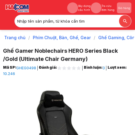
Xây dựng
Tra cứu
Giỏ hàng
cấu hình
đơn hàng
Nhập tên sản phẩm, từ khóa cần tìm
Xây dựng
Tra cứu
Giỏ hàng
cấu hình
đơn hàng
Trang chủ
/
Phím Chuột, Bàn, Ghế, Gear
/
Ghế Gaming, Côn
Ghế Gamer Noblechairs HERO Series Black
/Gold (Ultimate Chair Germany)
Trang chủ
Mã SP:
Đánh giá:
Bình luận:
Lượt xem:
GHEG0498
3
1
10.246
Phím Chuột, Bàn, Ghế, Gear
2
Ghế Gaming, Công Thái Học
3
Ghế gaming, ghế chơi game
4
Ghế Gamer Noblechairs HERO Series Black /Gold (Ultimate Chair Ger
5
Hình ảnh và video sản phẩm
Ghế Gamer Noblechairs HERO Series Black /Gold (Ultimate Chair Ger