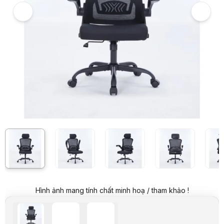
Giá niêm yết:
2.399.000 VND
Giá khuyến mại:
1.099.000 VND
Tiết kiệm 1.300.000 VND (-54%)
Giá mua online:
1.599.000 VND
Tiết kiệm 800.000 VND (-33%)
Giá mua trả góp (6 tháng):
266.500 VND / tháng
Trả góp qua thẻ VISA (12 tháng):
133.250 VND / tháng
Giá đã bao gồm VAT
Mã sản phẩm:
GHWR0002
Bảo hành:
12 Tháng
Thương hiệu:
WARRIOR
Tình trạng:
Order trước – giao sau
Thêm vào giỏ hàng
Mua ngay
Mua trả góp 0%
Thông số nổi bật
Ghế công thái học ergonomic WARRIOR Pawn Series WEC106 Bla
Lưng lưới thoáng mát
Đệm mông siêu mềm, bọc vải thông thoáng
Kê tay có thể gập gọn thuận tiện
Có tích hợp gối đầu
Trụ gas Class 2 chất lượng cao
Chân Nilon bền bỉ
Chịu trọng tải tối đa 90kg
Hình ảnh mang tính chất minh hoạ / tham khảo !
Thông số kỹ thuật
Tên sản phẩm
Ghế Công Thái Học Pawn Series
Hãng
Warrior
Màu
Đen