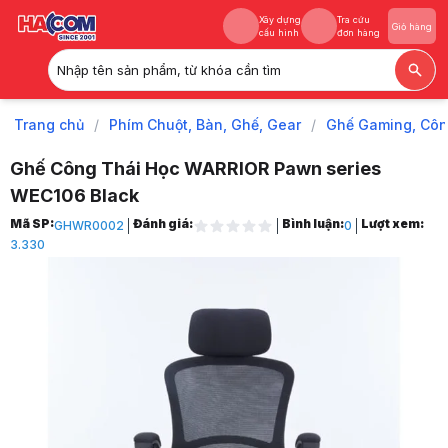
Xây dựng
Tra cứu
Giỏ hàng
cấu hình
đơn hàng
Nhập tên sản phẩm, từ khóa cần tìm
Xây dựng
Tra cứu
Giỏ hàng
cấu hình
đơn hàng
Trang chủ
/
Phím Chuột, Bàn, Ghế, Gear
/
Ghế Gaming, Côn
Ghế Công Thái Học WARRIOR Pawn series
WEC106 Black
Trang chủ
Mã SP:
Đánh giá:
Bình luận:
Lượt xem:
GHWR0002
0
1
3.330
Phím Chuột, Bàn, Ghế, Gear
2
Ghế Gaming, Công Thái Học
3
Ghế Công Thái Học
4
Ghế Công Thái Học WARRIOR Pawn series WEC106 Black
5
Hình ảnh và video sản phẩm
Ghế Công Thái Học WARRIOR Pawn series WEC106 Black