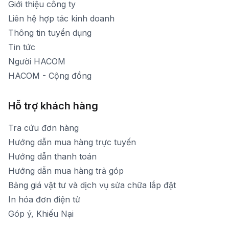
Giới thiệu công ty
1900 1903 (máy lẻ 160)
[email protected]
Liên hệ hợp tác kinh doanh
Thời gian mở cửa: Từ 8h30-20h hàng ngày
Thông tin tuyển dụng
Tin tức
Người HACOM
HACOM - Cộng đồng
Hỗ trợ khách hàng
Tra cứu đơn hàng
Hướng dẫn mua hàng trực tuyến
Hướng dẫn thanh toán
Hướng dẫn mua hàng trả góp
Bảng giá vật tư và dịch vụ sửa chữa lắp đặt
In hóa đơn điện tử
Góp ý, Khiếu Nại