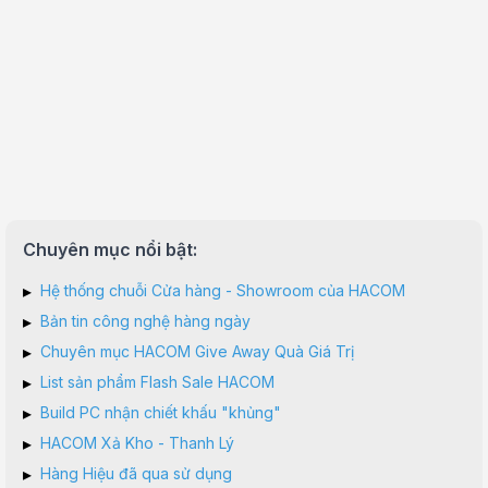
Chuyên mục nổi bật:
▸
Hệ thống chuỗi Cửa hàng - Showroom của HACOM
▸
Bản tin công nghệ hàng ngày
▸
Chuyên mục HACOM Give Away Quà Giá Trị
▸
List sản phẩm Flash Sale HACOM
▸
Build PC nhận chiết khấu "khủng"
▸
HACOM Xả Kho - Thanh Lý
▸
Hàng Hiệu đã qua sử dụng