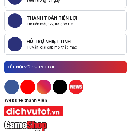
1 đổi 1 trong 15 ngày
THANH TOÁN TIỆN LỢI
Trả tiền mặt, CK, trả góp 0%
HỖ TRỢ NHIỆT TÌNH
Tư vấn, giải đáp mọi thắc mắc
KẾT NỐI VỚI CHÚNG TÔI
Hacom Facebook
Hacom YouTube
Hacom Instagram
Hacom TikTok
Website thành viên