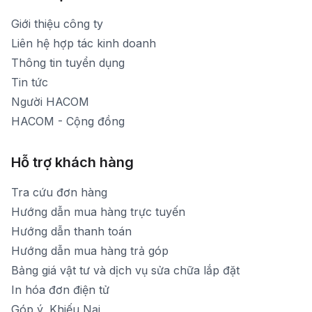
1900 1903 (máy lẻ 159) -(028)73000322
Thời gian nghỉ trưa: Từ 12h-13h30 hàng ngày
Giới thiệu công ty
1900 1903 (máy lẻ 160)
[email protected]
Liên hệ hợp tác kinh doanh
Thời gian mở cửa: Từ 8h30-20h hàng ngày
Thông tin tuyển dụng
Tin tức
Người HACOM
HACOM - Cộng đồng
Hỗ trợ khách hàng
Tra cứu đơn hàng
Hướng dẫn mua hàng trực tuyến
Hướng dẫn thanh toán
Hướng dẫn mua hàng trả góp
Bảng giá vật tư và dịch vụ sửa chữa lắp đặt
In hóa đơn điện tử
Góp ý, Khiếu Nại