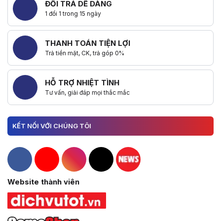
ĐỔI TRẢ DỄ DÀNG
1 đổi 1 trong 15 ngày
THANH TOÁN TIỆN LỢI
Trả tiền mặt, CK, trả góp 0%
HỖ TRỢ NHIỆT TÌNH
Tư vấn, giải đáp mọi thắc mắc
KẾT NỐI VỚI CHÚNG TÔI
Hacom Facebook
Hacom YouTube
Hacom Instagram
Hacom TikTok
Website thành viên