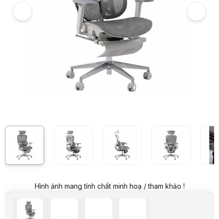
Video review chi tiết Ghế công thái học GAMI Crom Metal (Phiên bản
Giá niêm yết:
7.599.000 VND
Giá mua online:
7.099.000 VND
Tiết kiệm 500.000 VND (-7%)
Hình ảnh mang tính chất minh hoạ / tham khảo !
Giá mua trả góp (6 tháng):
1.183.167 VND / tháng
Trả góp qua thẻ VISA (12 tháng):
591.584 VND / tháng
Giá đã bao gồm VAT
Mã sản phẩm:
GHGM0011