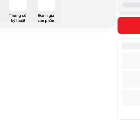
Hãng sản x
Mã sản ph
Màu
Thông số
Đánh giá
kỹ thuật
sản phẩm
Tác dụng
Mô tả sản 
Chất liệu c
Sihoo M57 đ
Lưng - Đầu
Thiết kế có
Phần tựa đầ
Tay ghế 3D
Phần tay gh
Thư giãn th
Sihoo M57 h
Kết cấu ch
Trụ thuỷ lự
Lưu ý:
Bài v
Danh mục: