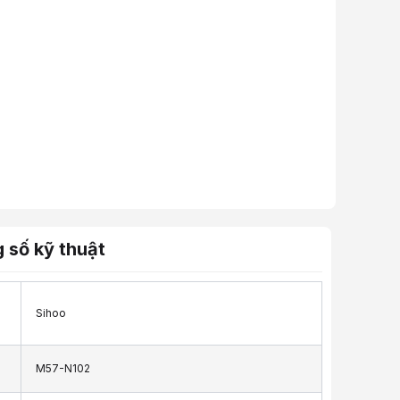
 số kỹ thuật
Sihoo
M57-N102