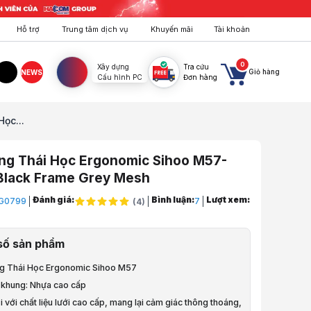
Hỗ trợ
Trung tâm dịch vụ
Khuyến mãi
Tài khoản
0
Xây dựng
Tra cứu
Giỏ hàng
NEWS
Cấu hình PC
Đơn hàng
agram
TikTok
ọc...
ng Thái Học Ergonomic Sihoo M57-
 Black Frame Grey Mesh
Đánh giá:
Bình luận:
Lượt xem:
G0799
7
(
4
)
, Bàn, Ghế, Gear
số sản phẩm
, Công Thái Học
g Thái Học Ergonomic Sihoo M57
Thái Học
u khung: Nhựa cao cấp
 với chất liệu lưới cao cấp, mang lại cảm giác thông thoáng,
hái Học Ergonomic Sihoo M57-N102 - Black Frame Grey Mesh