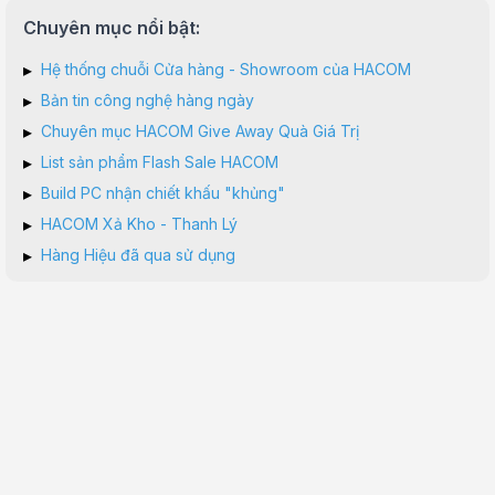
Chuyên mục nổi bật:
▸
Hệ thống chuỗi Cửa hàng - Showroom của HACOM
▸
Bản tin công nghệ hàng ngày
▸
Chuyên mục HACOM Give Away Quà Giá Trị
▸
List sản phẩm Flash Sale HACOM
▸
Build PC nhận chiết khấu "khủng"
▸
HACOM Xả Kho - Thanh Lý
▸
Hàng Hiệu đã qua sử dụng