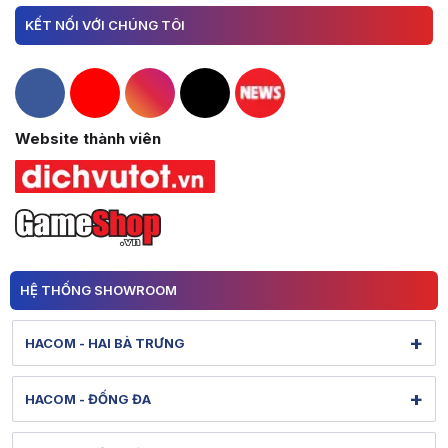
KẾT NỐI VỚI CHÚNG TÔI
Hacom Facebook
Hacom YouTube
Hacom Instagram
Hacom TikTok
Website thành viên
HỆ THỐNG SHOWROOM
+
HACOM - HAI BÀ TRƯNG
131 Lê Thanh Nghị - Bạch Mai - Hà Nội
+
HACOM - ĐỐNG ĐA
Hình ảnh thực tế từ showroom
Xem bản đồ đường đi
284 Thái Hà - Ô Chợ Dừa - Hà Nội