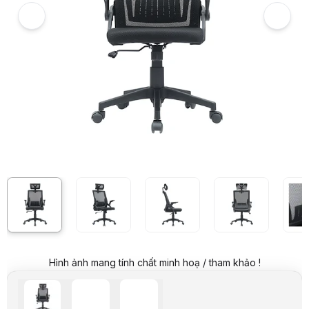
Giá niêm yết:
1.999.000 VND
Giá khuyến mại:
1.099.000 VND
Tiết kiệm 900.000 VND (-45%)
Giá mua online:
1.099.000 VND
Tiết kiệm 900.000 VND (-45%)
Giá mua trả góp (6 tháng):
183.167 VND / tháng
Trả góp qua thẻ VISA (12 tháng):
91.584 VND / tháng
Giá đã bao gồm VAT
Mã sản phẩm:
GHEG0911
Bảo hành:
12 Tháng
Thương hiệu:
EDRA
Tình trạng:
Còn hàng
Thêm vào giỏ hàng
Mua ngay
Mua trả góp 0%
Thông số nổi bật
Ghế công thái học E-Dra EEC218
Chất liệu: lưới chất lượng cao cho cảm giác thông thoáng
Đệm ngồi chất liệu: Fabric.
Tựa đầu 2D điều chỉnh độ cao, góc độ
Kê tay: nâng hạ gắn liền
Phần tựa lưng điều chỉnh được chiều cao
Bệ đỡ: Butterfly
Chân nhựa đường kính 320mm
Hình ảnh mang tính chất minh hoạ / tham khảo !
Trụ thủy lực Class-3 Bifma
Bánh xe PU 50mm Bifma
Thông số kỹ thuật