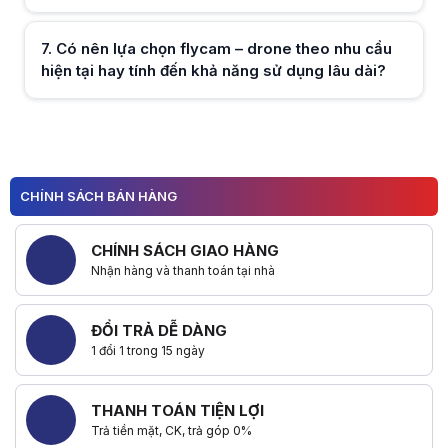
Hữu ích (
0
)
7
.
Có nên lựa chọn flycam – drone theo nhu cầu
hiện tại hay tính đến khả năng sử dụng lâu dài?
Hữu ích (
0
)
CHÍNH SÁCH BÁN HÀNG
Hữu ích (
0
)
CHÍNH SÁCH GIAO HÀNG
Nhận hàng và thanh toán tại nhà
ĐỔI TRẢ DỄ DÀNG
1 đổi 1 trong 15 ngày
THANH TOÁN TIỆN LỢI
Trả tiền mặt, CK, trả góp 0%