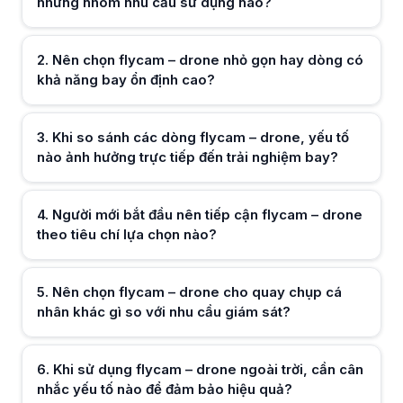
những nhóm nhu cầu sử dụng nào?
Với người mới, flycam – drone nên được chọn theo khả năng điều khiể
Nên chọn flycam – drone cho quay chụp cá nhân khác gì so với nhu 
Flycam – drone phục vụ quay chụp cá nhân ưu tiên tính linh hoạt và 
2
.
Nên chọn flycam – drone nhỏ gọn hay dòng có
Khi sử dụng flycam – drone ngoài trời, cần cân nhắc yếu tố nào để đ
khả năng bay ổn định cao?
Khi bay ngoài trời, flycam – drone nên được lựa chọn theo khả năng ch
Có nên lựa chọn flycam – drone theo nhu cầu hiện tại hay tính đến kh
Khi đầu tư flycam – drone, việc cân nhắc cả nhu cầu hiện tại và khả 
3
.
Khi so sánh các dòng flycam – drone, yếu tố
Hữu ích (
0
)
nào ảnh hưởng trực tiếp đến trải nghiệm bay?
Hữu ích (
0
)
4
.
Người mới bắt đầu nên tiếp cận flycam – drone
theo tiêu chí lựa chọn nào?
5
.
Nên chọn flycam – drone cho quay chụp cá
Hữu ích (
0
)
nhân khác gì so với nhu cầu giám sát?
Hữu ích (
0
)
6
.
Khi sử dụng flycam – drone ngoài trời, cần cân
nhắc yếu tố nào để đảm bảo hiệu quả?