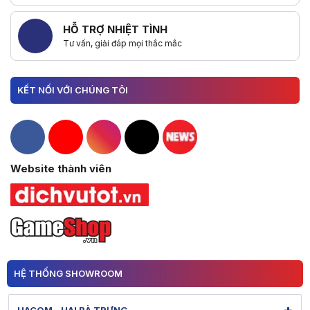
HỖ TRỢ NHIỆT TÌNH
Tư vấn, giải đáp mọi thắc mắc
KẾT NỐI VỚI CHÚNG TÔI
Hacom Facebook
Hacom YouTube
Hacom Instagram
Hacom TikTok
Website thành viên
HỆ THỐNG SHOWROOM
HACOM - HAI BÀ TRƯNG