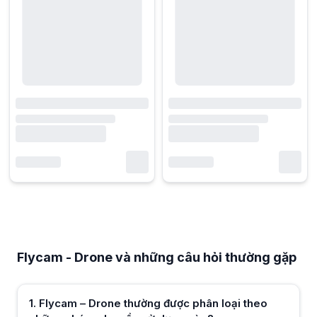
Flycam - Drone và những câu hỏi thường gặp
Flycam – Drone thường được phân loại theo những nhóm nhu cầu sử 
Flycam – Drone thường được phân loại theo mục đích quay chụp giải t
Flycam - Drone và những câu hỏi thường gặp
Nên chọn flycam – drone nhỏ gọn hay dòng có khả năng bay ổn định
Việc lựa chọn flycam – drone nên dựa trên môi trường sử dụng thực t
Khi so sánh các dòng flycam – drone, yếu tố nào ảnh hưởng trực tiếp
1
.
Flycam – Drone thường được phân loại theo
Trải nghiệm bay của flycam – drone phụ thuộc nhiều vào khả năng gi
Người mới bắt đầu nên tiếp cận flycam – drone theo tiêu chí lựa chọn