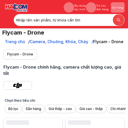
Xây dựng
Tra cứu
Giỏ hàng
cấu hình
đơn hàng
Nhập tên sản phẩm, từ khóa cần tìm
Xây dựng
Tra cứu
Giỏ hàng
Flycam - Drone
cấu hình
đơn hàng
Flycam - Drone chính hãng, camera chất lượng cao, giá tốt. Quay chụ
Trang chủ
Trang chủ
Camera, Chuông, Khóa, Cháy
Flycam - Drone
Camera, Chuông, Khóa, Cháy
Flycam - Drone
Flycam - Drone
Flycam - Drone chính hãng, camera chất lượng cao, giá
tốt
Chọn theo tiêu chí:
Bộ lọc
Sẵn hàng
Giá thấp - cao
Giá cao - thấp