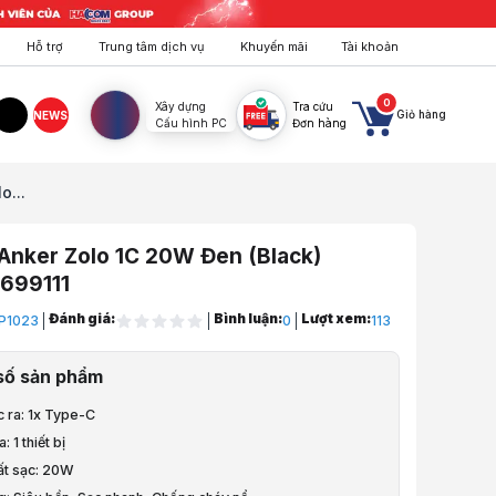
Hỗ trợ
Trung tâm dịch vụ
Khuyến mãi
Tài khoản
0
Xây dựng
Tra cứu
Giỏ hàng
NEWS
Cấu hình PC
Đơn hàng
agram
TikTok
o...
Anker Zolo 1C 20W Đen (Black)
699111
Đánh giá:
Bình luận:
Lượt xem:
P1023
0
113
ptop, PC, Điện Thoại
số sản phẩm
iện Thoại, Máy Tính Bảng
c ra: 1x Type-C
: 1 thiết bị
ất sạc: 20W
er Zolo 1C 20W Đen (Black) B2C_A2699111