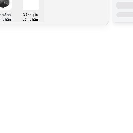
Củ sạc Ank
Thiết Kế N
Một trong 
nh ảnh
Đánh giá
An Toàn Tu
n phẩm
sản phẩm
Anker
luôn
Tương Thíc
Củ sạc Ank
Lưu ý:
Bài v
Danh mục:
Thông báo 
📌
Thông b
Sản phẩm 