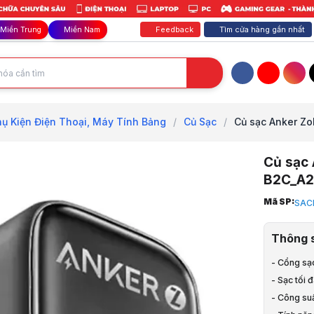
Feedback
Tìm cửa hàng gần nhất
Miền Trung
Miền Nam
Facebook
YouTube
Inst
ụ Kiện Điện Thoại, Máy Tính Bảng
/
Củ Sạc
/
Củ sạc Anker Zol
Củ sạc 
B2C_A2
Trang chủ
Mã SP:
SAC
1
Phụ Kiện La
Thông 
2
Phụ Kiện Đ
- Cổng sạ
3
- Sạc tối đa
Củ Sạc
4
- Công su
Củ sạc Ank