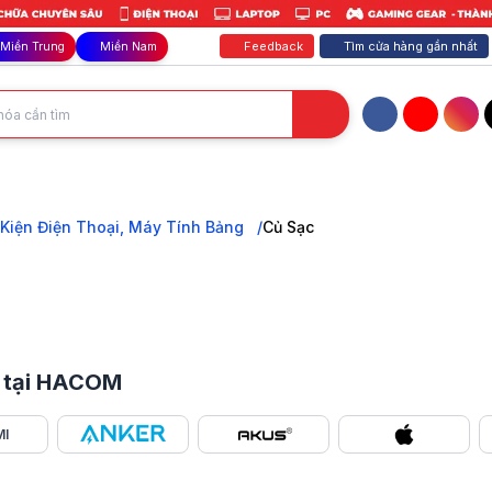
Feedback
Tìm cửa hàng gần nhất
Miền Trung
Miền Nam
Facebook
YouTube
Inst
OM cung cấp đa dạng các mẫu củ sạc đến từ nhiều thương hiệu lớn với 
Kiện Điện Thoại, Máy Tính Bảng
Củ Sạc
ốt tại HACOM
I