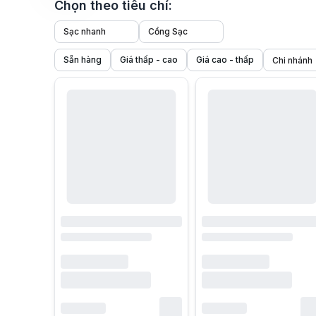
Chọn theo tiêu chí:
Sạc nhanh
Cổng Sạc
Sẵn hàng
Giá thấp - cao
Giá cao - thấp
1. Củ sạc – phụ kiện cung cấp nguồn điện không thể thiếu ch
Trong hệ sinh thái thiết bị di động, củ sạc là phụ kiện khô
2. Củ sạc được sử dụng trong những nhu cầu nào?
Không còn giới hạn trong việc sạc điện thoại, củ sạc ngày
2.1 Sạc điện thoại và máy tính bảng
Nhu cầu phổ biến nhất của củ sạc cho điện thoại là nạp pin
Theo công bố từ Apple và Samsung, việc sử dụng củ sạc khôn
2.2 Sạc tai nghe, đồng hồ thông minh và phụ kiện
Bên cạnh điện thoại, các thiết bị phụ trợ như tai nghe true
Trong thực tế sử dụng, một
củ sạc chất lượng tốt
có thể đáp
2.3 Sạc thiết bị di động trong gia đình và văn phòng
Ở môi trường gia đình hoặc văn phòng, củ sạc không chỉ phụ
Theo thống kê của Statista, số lượng thiết bị di động trun
3. Củ sạc nhanh khác gì so với củ sạc thông thường?
Một trong những khái niệm được nhắc đến nhiều nhất hiện n
3.1 Công suất sạc và thời gian nạp pin
Khác biệt lớn nhất giữa củ sạc nhanh và củ sạc thường nằm
Theo dữ liệu từ USB Implementers Forum, việc tăng công suất