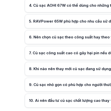
Khi nào nên thay mới củ sạc đang sử dụng?
4
.
Hữu ích (
Củ sạc AOHI 67W có thể dùng cho những t
0
)
Nên thay củ sạc khi sạc chập chờn, nóng bất thường hoặc
Củ sạc nhỏ gọn có phù hợp cho người thường xuyên di ch
Củ sạc nhỏ gọn rất phù hợp cho người thường xuyên di chuy
5
.
Hữu ích (
RAVPower 65W phù hợp cho nhu cầu sử d
0
)
Ai nên đầu tư củ sạc chất lượng cao thay vì dùng củ sạc giá
Nên đầu tư củ sạc chất lượng cao nếu sạc thiết bị đắt tiền
6
.
Hữu ích (
Nên chọn củ sạc theo công suất hay theo 
0
)
7
.
Củ sạc công suất cao có gây hại pin nếu
Hữu ích (
0
)
8
.
Hữu ích (
Khi nào nên thay mới củ sạc đang sử dụn
0
)
9
.
Hữu ích (
Củ sạc nhỏ gọn có phù hợp cho người thư
0
)
10
Hữu ích (
.
Ai nên đầu tư củ sạc chất lượng cao thay 
0
)