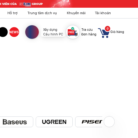
Hỗ trợ
Trung tâm dịch vụ
Khuyến mãi
Tài khoản
0
Xây dựng
Tra cứu
Giỏ hàng
NEWS
Cấu hình PC
Đơn hàng
agram
TikTok
nhiều ưu đãi hấp dẫn. Mua ngay!