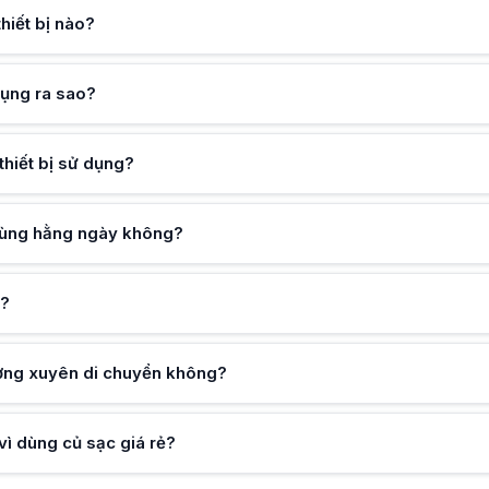
hiết bị nào?
 không còn đáp ứng nhu cầu sạc nhanh.
uyển không?
ển, dễ mang theo và tiết kiệm không gian.
ụng ra sao?
 rẻ?
 và sử dụng hằng ngày để đảm bảo an toàn lâu dài.
thiết bị sử dụng?
 dùng hằng ngày không?
g?
ờng xuyên di chuyển không?
vì dùng củ sạc giá rẻ?