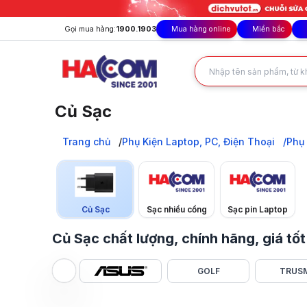
Gọi mua hàng:
1900.1903
Mua hàng online
Miền bắc
Củ Sạc
Tìm kiếm củ sạc chính hãng, giá tốt nhất thị trường? HAC
Trang chủ
Trang chủ
Phụ Kiện Laptop, PC, Điện Thoại
Phụ 
Phụ Kiện Laptop, PC, Điện Thoại
Phụ Kiện Điện Thoại, Máy Tính Bảng
Củ Sạc
Củ Sạc
Sạc nhiều cổng
Sạc pin Laptop
Củ Sạc chất lượng, chính hãng, giá t
GOLF
TRUSM