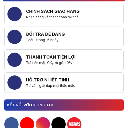
CHÍNH SÁCH GIAO HÀNG
Nhận hàng và thanh toán tại nhà
ĐỔI TRẢ DỄ DÀNG
1 đổi 1 trong 15 ngày
THANH TOÁN TIỆN LỢI
Trả tiền mặt, CK, trả góp 0%
HỖ TRỢ NHIỆT TÌNH
Tư vấn, giải đáp mọi thắc mắc
KẾT NỐI VỚI CHÚNG TÔI
Hacom Facebook
Hacom YouTube
Hacom Instagram
Hacom TikTok