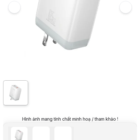
Giá niêm yết:
499.000 VND
Giá mua online:
399.000 VND
Tiết kiệm 100.000 VND (-20%)
Giá mua trả góp (6 tháng):
66.500 VND / tháng
Trả góp qua thẻ VISA (12 tháng):
33.250 VND / tháng
Giá đã bao gồm VAT
Mã sản phẩm:
SACP0940
Bảo hành:
12 Tháng
Thương hiệu:
AKUS
Tình trạng:
Order trước – giao sau
Thêm vào giỏ hàng
Mua ngay
Mua trả góp 0%
Thông số nổi bật
Sạc đa năng
Đầu ra 02 cổng USB Type C + 01 cổng USB Type A
Công suất: 65W
Công nghệ: Power Delivery
Thông số kỹ thuật
Tên sản phẩm
Củ sạc
Hình ảnh mang tính chất minh hoạ / tham khảo !
Hãng
AKUS