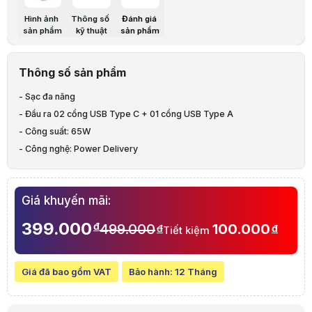
Model
D34 Pro
Hình ảnh
Thông số
Đánh giá
sản phẩm
kỹ thuật
sản phẩm
Mô tả sản phẩm
Củ sạc AKUS-D34 PRO 65W - 01 CỔNG USB TYPE A + 02 CỔNG T
Lưu ý:
Bài viết và hình ảnh mang tính tham khảo. Cấu hình và đặc tính
Thông số sản phẩm
Danh mục:
Phụ Kiện Laptop, PC, Điện Thoại
,
Phụ Kiện Điện Thoại, Má
- Sạc đa năng
- Đầu ra 02 cổng USB Type C + 01 cổng USB Type A
- Công suất: 65W
- Công nghệ: Power Delivery
Giá khuyến mãi:
399.000
đ
499.000
100.000
đ
đ
Tiết kiệm
Giá đã bao gồm VAT
Bảo hành:
12 Tháng