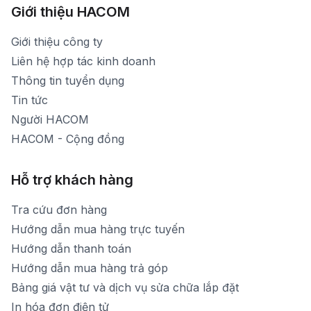
[email protected]
Xem bản đồ đường đi
Giới thiệu HACOM
Thời gian mở cửa: Từ 8h30-19h hàng ngày
1900 1903 (máy lẻ 159) -(028)73000322
Thời gian nghỉ trưa: Từ 12h-13h30 hàng ngày
Giới thiệu công ty
1900 1903 (máy lẻ 160)
[email protected]
Liên hệ hợp tác kinh doanh
Thời gian mở cửa: Từ 8h30-20h hàng ngày
Thông tin tuyển dụng
Tin tức
Người HACOM
HACOM - Cộng đồng
Hỗ trợ khách hàng
Tra cứu đơn hàng
Hướng dẫn mua hàng trực tuyến
Hướng dẫn thanh toán
Hướng dẫn mua hàng trả góp
Bảng giá vật tư và dịch vụ sửa chữa lắp đặt
In hóa đơn điện tử