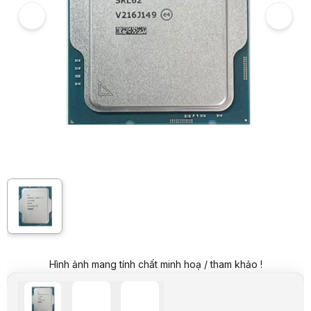
Hình ảnh và video sản phẩm
CPU Intel Core i3-12100 (Tray, cũ đẹp)
Giá niêm yết:
3.399.000 VND
Giá mua online:
2.399.000 VND
Tiết kiệm 1.000.000 VND (-29%)
Giá mua trả góp (6 tháng):
399.834 VND / tháng
Trả góp qua thẻ VISA (12 tháng):
199.917 VND / tháng
Giá đã bao gồm VAT
Mã sản phẩm:
CPUI00007
Bảo hành:
36 Tháng
Thương hiệu:
INTEL
Tình trạng:
Order trước – giao sau
Thêm vào giỏ hàng
Mua ngay
Mua trả góp 0%
Thông số nổi bật
Socket: Intel LGA 1700
Số nhân: 4
Số luồng: 8
Xung nhịp tối đa: 4.3 Ghz
Thông số kỹ thuật
THÔNG SỐ CƠ BẢN
Thương hiệu
Intel
Hình ảnh mang tính chất minh hoạ / tham khảo !
Loại CPU
Dành cho máy bàn
Thế hệ
Core i3 Thế hệ thứ 12
Tên gọi
Core i3-12100