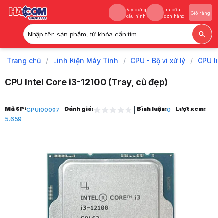
Xây dựng
Tra cứu
Giỏ hàng
cấu hình
đơn hàng
Nhập tên sản phẩm, từ khóa cần tìm
Xây dựng
Tra cứu
Giỏ hàng
cấu hình
đơn hàng
Trang chủ
/
Linh Kiện Máy Tính
/
CPU - Bộ vi xử lý
/
CPU I
CPU Intel Core i3-12100 (Tray, cũ đẹp)
Trang chủ
Mã SP:
Đánh giá:
Bình luận:
Lượt xem:
CPUI00007
0
1
5.659
Linh Kiện Máy Tính
2
CPU - Bộ vi xử lý
3
CPU Intel
4
CPU Intel Core i3
5
CPU Intel Core i3-12100 (Tray, cũ đẹp)
6