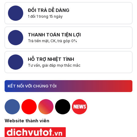
ĐỔI TRẢ DỄ DÀNG
1 đổi 1 trong 15 ngày
THANH TOÁN TIỆN LỢI
Trả tiền mặt, CK, trả góp 0%
HỖ TRỢ NHIỆT TÌNH
Tư vấn, giải đáp mọi thắc mắc
KẾT NỐI VỚI CHÚNG TÔI
Hacom Facebook
Hacom YouTube
Hacom Instagram
Hacom TikTok
Website thành viên