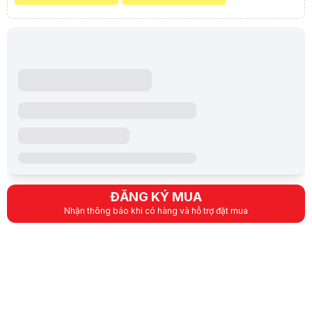
Mắt đọc
Quang học
Điểm ảnh/inch (DPI/CPI)
20,000
IPS (Inch Per Second)
650
Gia tốc (Acceleration)
Độ nhạy nâng (Lift Of Distance)
Chất liệu vỏ
Nhựa
Màu sắc vỏ
Đen
Màu sắc đèn LED
Razer Chroma ™ RGB
Số lượng nút bấm
20
Switch nút bấm chính
Tuổi thọ switch
Dạng kết nối
Razer ™ HyperSpeed Wire
Loại dây
ĐĂNG KÝ MUA
Độ dài dây
Nhận thông báo khi có hàng và hỗ trợ đặt mua
Phần mềm
Tương thích
Dài x Rộng x Cao x Cao
Kích thước
4,69 "x 2,93" x 1,69 "
119 mm x 74,5 mm x 43 m
Trọng lượng
0,257 lbs / 117 g (Không 
THÔNG SỐ KHÁC