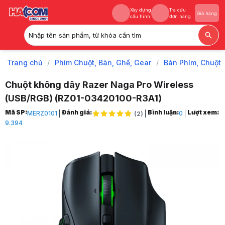
Xây dựng
Tra cứu
Giỏ hàng
cấu hình
đơn hàng
Nhập tên sản phẩm, từ khóa cần tìm
Xây dựng
Tra cứu
Giỏ hàng
cấu hình
đơn hàng
Trang chủ
/
Phím Chuột, Bàn, Ghế, Gear
/
Bàn Phím, Chuột
Chuột không dây Razer Naga Pro Wireless
(USB/RGB) (RZ01-03420100-R3A1)
Trang chủ
Mã SP:
Đánh giá:
Bình luận:
Lượt xem:
MERZ0101
0
(
2
)
1
9.394
Phím Chuột, Bàn, Ghế, Gear
2
Bàn Phím, Chuột
3
Chuột máy tính
4
Chuột chơi game
5
Chuột không dây Razer Naga Pro Wireless (USB/RGB) (RZ01-0342010
6