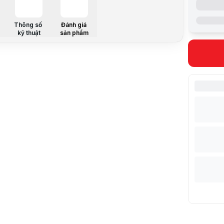
Phân loại
Button (nút
Thông số
Đánh giá
Chiều dài 
kỹ thuật
sản phẩm
Chíp cảm b
Cổng kết n
Pin
Hệ điều hà
Màu sắc
Kích thước
Khối lượng
Mô tả sản 
Thiết kế th
Chi tiết côn
Phù hợp vớ
Các tính nă
Logitechh L
Kết nối dễ 
Lưu ý:
Bài v
Danh mục:
Khuyến mãi
[{"tblPromo
VÒNG QUA