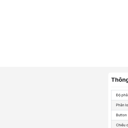
Thông
Độ phân
Phân lo
Button 
Chiều 