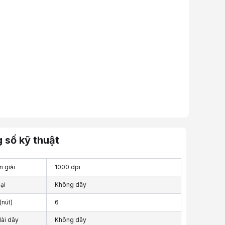
 số kỹ thuật
 giải
1000 dpi
ại
Không dây
(nút)
6
dài dây
Không dây