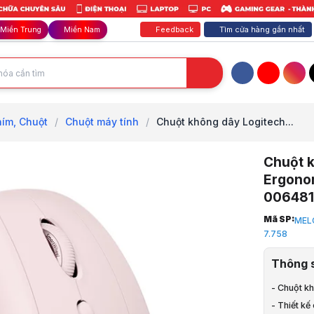
Feedback
Tìm cửa hàng gần nhất
Miền Trung
Miền Nam
Facebook
YouTube
Inst
ím, Chuột
/
Chuột máy tính
/
Chuột không dây Logitech...
Chuột k
Ergonom
006481
Trang chủ
Mã SP:
MEL
1
7.758
Phím Chuột
2
Thông 
Bàn Phím, 
3
- Chuột kh
Chuột máy 
- Thiết kế
4