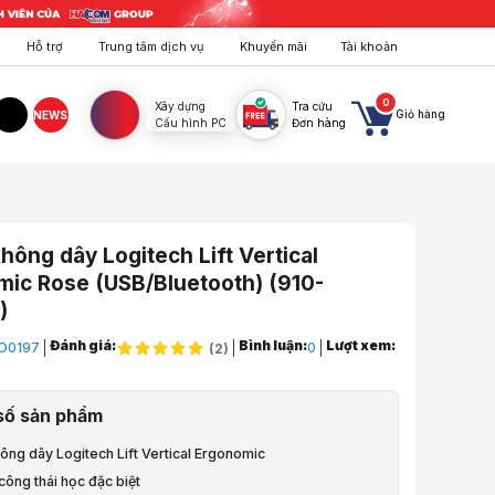
Hỗ trợ
Trung tâm dịch vụ
Khuyến mãi
Tài khoản
0
Xây dựng
Tra cứu
Giỏ hàng
NEWS
Cấu hình PC
Đơn hàng
agram
TikTok
hông dây Logitech Lift Vertical
ic Rose (USB/Bluetooth) (910-
)
Đánh giá:
Bình luận:
Lượt xem:
O0197
0
(
2
)
, Bàn, Ghế, Gear
số sản phẩm
Chuột
ông dây Logitech Lift Vertical Ergonomic
tính
 công thái học đặc biệt