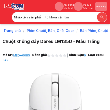
Xây dựng
Tra cứu
Giỏ hàng
cấu hình
đơn hàng
Nhập tên sản phẩm, từ khóa cần tìm
Xây dựng
Tra cứu
Giỏ hàng
cấu hình
đơn hàng
Trang chủ
/
Phím Chuột, Bàn, Ghế, Gear
/
Bàn Phím, Chuột
Chuột không dây Dareu LM135D - Màu Trắng
Trang chủ
Mã SP:
Đánh giá:
Bình luận:
Lượt xem:
MEDA0085
0
1
342
Phím Chuột, Bàn, Ghế, Gear
2
Bàn Phím, Chuột
3
Chuột máy tính
4
Chuột Máy Tính Giá Rẻ
5
Chuột không dây Dareu LM135D - Màu Trắng
6