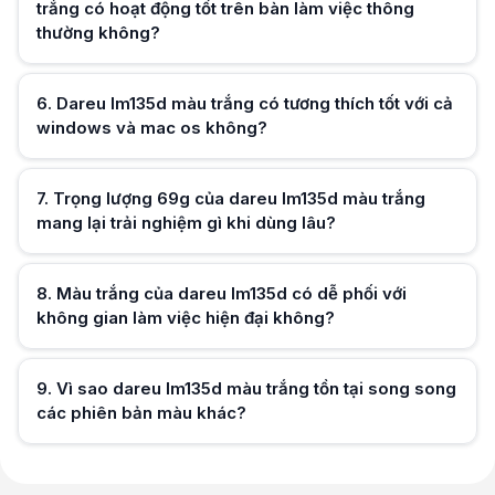
trắng có hoạt động tốt trên bàn làm việc thông
thường không?
Hữu ích (
0
)
6
.
Dareu lm135d màu trắng có tương thích tốt với cả
windows và mac os không?
Hữu ích (
0
)
7
.
Trọng lượng 69g của dareu lm135d màu trắng
mang lại trải nghiệm gì khi dùng lâu?
Hữu ích (
0
)
8
.
Màu trắng của dareu lm135d có dễ phối với
không gian làm việc hiện đại không?
Hữu ích (
0
)
9
.
Vì sao dareu lm135d màu trắng tồn tại song song
các phiên bản màu khác?
Hữu ích (
0
)