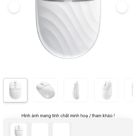
Hình ảnh và video sản phẩm
Chuột không dây Dareu LM135D - Màu Trắng
Giá niêm yết:
299.000 VND
Giá mua online:
169.000 VND
Tiết kiệm 130.000 VND (-43%)
Giá mua trả góp (6 tháng):
28.167 VND / tháng
Trả góp qua thẻ VISA (12 tháng):
14.084 VND / tháng
Giá đã bao gồm VAT
Mã sản phẩm:
MEDA0085
Bảo hành:
24 Tháng
Thương hiệu:
DAREU
Tình trạng:
Còn hàng
Thêm vào giỏ hàng
Mua ngay
Mua trả góp 0%
Thông số nổi bật
Chuột không dây Dareu LM135D
Chuẩn kết nối: Wireless 2.4Ghz / Bluetooth
Thiết kế đối xứng, nhỏ gọn
Mắt cảm biến quang học
Độ phân giải 1200 DPI
Switch bấm silent giảm thiểu tiếng ồn
Dung lượng pin 300mAh
Hình ảnh mang tính chất minh hoạ / tham khảo !
Thời lượng sử dụng khoảng 35h
Thông số kỹ thuật
Độ phân giải
1200 DPI