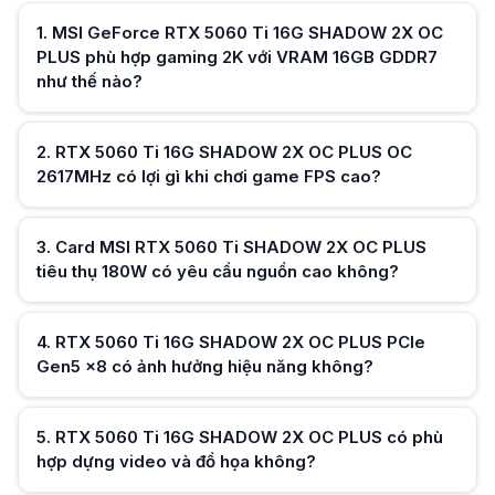
Mức 180W giúp MSI GeForce RTX 5060 Ti 16G SHADOW 2X OC PLUS tiết
1
.
MSI GeForce RTX 5060 Ti 16G SHADOW 2X OC
RTX 5060 Ti 16G SHADOW 2X OC PLUS PCIe Gen5 x8 có ảnh hưởng hi
PLUS phù hợp gaming 2K với VRAM 16GB GDDR7
PCIe Gen5 x8 trên MSI GeForce RTX 5060 Ti 16G SHADOW 2X OC PLUS vẫ
như thế nào?
RTX 5060 Ti 16G SHADOW 2X OC PLUS có phù hợp dựng video và đồ 
16GB VRAM giúp MSI GeForce RTX 5060 Ti 16G SHADOW 2X OC PLUS xử l
MSI RTX 5060 Ti SHADOW 2X OC PLUS kích thước 226mm có lắp được
Chiều dài 226mm giúp MSI GeForce RTX 5060 Ti 16G SHADOW 2X OC P
2
.
RTX 5060 Ti 16G SHADOW 2X OC PLUS OC
RTX 5060 Ti 16GB SHADOW 2X OC PLUS dùng cho AI và render có ổn 
2617MHz có lợi gì khi chơi game FPS cao?
4608 CUDA giúp MSI GeForce RTX 5060 Ti 16G SHADOW 2X OC PLUS xử l
Hữu ích (
0
)
MSI RTX 5060 Ti 16G SHADOW 2X OC PLUS có cần nâng cấp CPU để ph
Để tận dụng MSI GeForce RTX 5060 Ti 16G SHADOW 2X OC PLUS nên dù
3
.
Card MSI RTX 5060 Ti SHADOW 2X OC PLUS
tiêu thụ 180W có yêu cầu nguồn cao không?
Hữu ích (
0
)
4
.
RTX 5060 Ti 16G SHADOW 2X OC PLUS PCIe
Gen5 x8 có ảnh hưởng hiệu năng không?
Hữu ích (
0
)
5
.
RTX 5060 Ti 16G SHADOW 2X OC PLUS có phù
hợp dựng video và đồ họa không?
Hữu ích (
0
)