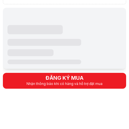
Card sở hữu 4608 nhân CUDA, xung nhịp tăng cường lên đến 2602 MHz
Bộ Nhớ GDDR7 16GB – Chuẩn Hiện Đại, Siêu Băng Thông
Với bộ nhớ GDDR7 dung lượng 16GB cùng băng thông 128-bit và tốc độ
Hệ Thống Tản Nhiệt Hiệu Quả Với Stormforce Fan
Trang bị 2 quạt Stormforce, thiết kế cánh quạt đặc biệt giúp tối ưu l
Lưu ý:
Bài viết và hình ảnh mang tính tham khảo. Cấu hình và đặc tính
Danh mục:
Nvidia RTX 5060 Ti
,
GeForce RTX 50 Series
,
VGA NVIDIA
,
Khuyến mãi đặc biệt
[]
Thông báo quan trọng
Lưu ý:
Do nguồn hàng khan hiếm nên HACOM chỉ bán kèm PC lắp ráp
ĐĂNG KÝ MUA
Nhận thông báo khi có hàng và hỗ trợ đặt mua