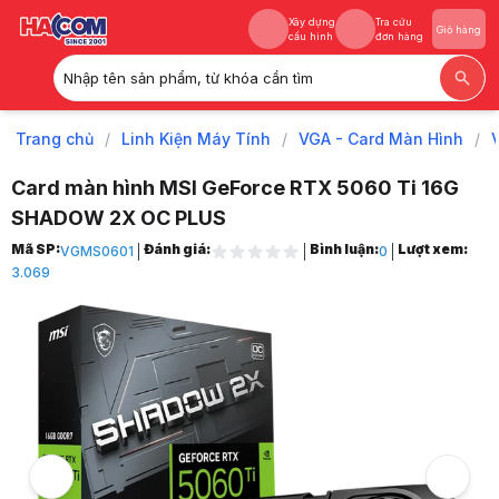
Xây dựng
Tra cứu
Giỏ hàng
cấu hình
đơn hàng
Nhập tên sản phẩm, từ khóa cần tìm
Xây dựng
Tra cứu
Giỏ hàng
cấu hình
đơn hàng
Trang chủ
/
Linh Kiện Máy Tính
/
VGA - Card Màn Hình
/
Card màn hình MSI GeForce RTX 5060 Ti 16G
SHADOW 2X OC PLUS
Trang chủ
Mã SP:
Đánh giá:
Bình luận:
Lượt xem:
VGMS0601
0
1
3.069
Linh Kiện Máy Tính
2
VGA - Card Màn Hình
3
VGA NVIDIA
4
GeForce RTX 50 Series
5
Nvidia RTX 5060 Ti
6