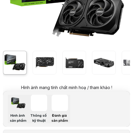
Card màn hình MSI GeForce RTX 5060 Ti 16G SHADOW 2X OC PLUS
7
Hình ảnh và video sản phẩm
Card màn hình MSI GeForce RTX 5060 Ti 16G SHADOW 2X OC PLUS
Giá niêm yết:
17.999.000 VND
Giá mua online:
16.999.000 VND
Tiết kiệm 1.000.000 VND (-6%)
Giá mua trả góp (6 tháng):
2.833.167 VND / tháng
Trả góp qua thẻ VISA (12 tháng):
1.416.584 VND / tháng
Giá đã bao gồm VAT
Mã sản phẩm:
VGMS0601
Bảo hành:
36 Tháng
Thương hiệu:
MSI
Tình trạng:
Order trước – giao sau
Thêm vào giỏ hàng
Mua ngay
Mua trả góp 0%
Thông số nổi bật
Vi xử lý đồ họa: NVIDIA® GeForce RTX™ 5060 Ti
Hình ảnh mang tính chất minh hoạ / tham khảo !
Bộ nhớ: 16GB GDDR7 - 128-bit
Tốc độ bộ nhớ: 28 Gbps
Xung nhịp: Boost Clock: TBD
CUDA Cores: 4608 đơn vị
Nguồn phụ: 8-pin x1
Hình ảnh
Thông số
Đánh giá
Công suất tiêu thụ: 180W
sản phẩm
kỹ thuật
sản phẩm
Thông số kỹ thuật
Tên Sản Phẩm
GeForce RTX™ 5060 Ti 16G SHADOW 2X O