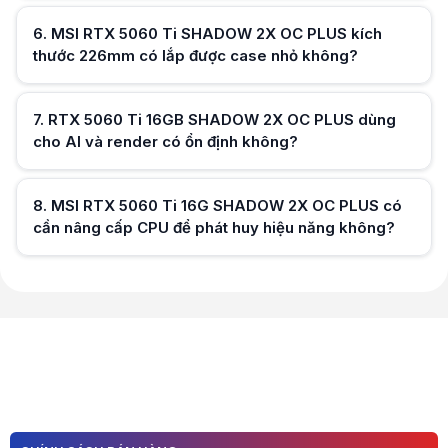
6
.
MSI RTX 5060 Ti SHADOW 2X OC PLUS kích
thước 226mm có lắp được case nhỏ không?
Hữu ích (
0
)
7
.
RTX 5060 Ti 16GB SHADOW 2X OC PLUS dùng
cho AI và render có ổn định không?
Hữu ích (
0
)
8
.
MSI RTX 5060 Ti 16G SHADOW 2X OC PLUS có
cần nâng cấp CPU để phát huy hiệu năng không?
Hữu ích (
0
)
Hữu ích (
0
)