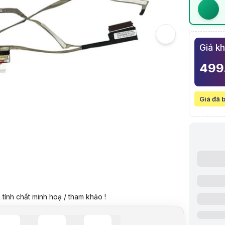
5
Hình ảnh v
Cáp màn hì
Giá k
499
Giá đã 
Video revie
tính chất minh hoạ / tham khảo !
Giá niêm yế
Giá mua on
Giá mua trả