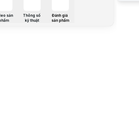
Trả góp qua
Giá đã bao
Mã sản ph
deo sản
Thông số
Đánh giá
phẩm
kỹ thuật
sản phẩm
Bảo hành:
Thương hi
Tình trạng
Thêm vào g
Thông số nổ
Cáp màn hì
Thông số k
Cáp màn h
Độ phân giả
Laptop tươn
Mô tả sản 
Lưu ý:
Bài v
Danh mục:
Thông báo 
📌
Thông b
Sản phẩm 