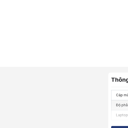
Thông
Cáp mà
Độ phân
Laptop