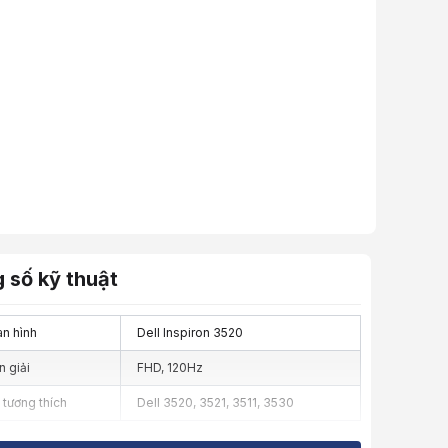
 số kỹ thuật
n hình
Dell Inspiron 3520
 giải
FHD, 120Hz
 tương thích
Dell 3520, 3521, 3511, 3530