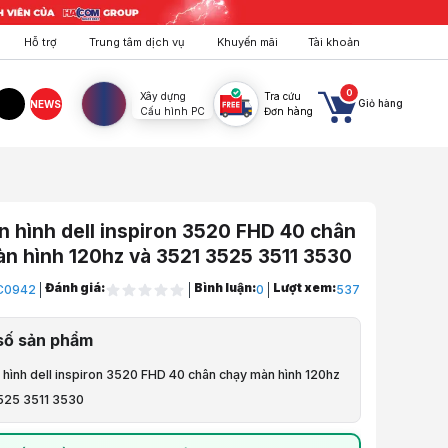
Hỗ trợ
Trung tâm dịch vụ
Khuyến mãi
Tài khoản
0
Xây dựng
Tra cứu
Giỏ hàng
NEWS
Cấu hình PC
Đơn hàng
agram
TikTok
 hình dell inspiron 3520 FHD 40 chân
n hình 120hz và 3521 3525 3511 3530
Đánh giá:
Bình luận:
Lượt xem:
C0942
0
537
a Chữa, Lắp Đặt
số sản phẩm
aptop
 hình dell inspiron 3520 FHD 40 chân chạy màn hình 120hz
525 3511 3530
nh Laptop
nh dell inspiron 3520 FHD 40 chân chạy màn hình 120hz và 3521 3525 