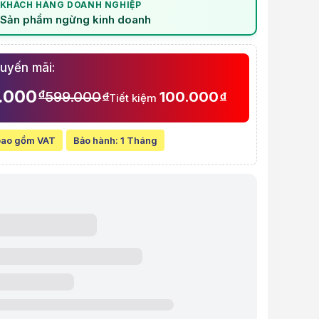
KHÁCH HÀNG DOANH NGHIỆP
Sản phẩm ngừng kinh doanh
à video sản phẩm
nh dell inspiron 3520 FHD 40 chân chạy màn hình 120hz và 3521 3525 
huyến mãi:
.000
đ
599.000
100.000
đ
đ
Tiết kiệm
bao gồm VAT
Bảo hành:
1 Tháng
w chi tiết Cáp màn hình dell inspiron 3520 FHD 40 chân chạy màn hình
t:
599.000 VND
line:
499.000 VND
Tiết kiệm 100.000 VND (-17%)
 góp (6 tháng):
83.167 VND / tháng