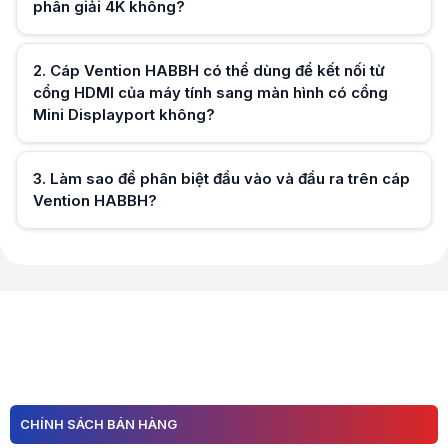
Trên Vention HABBH, đầu nhỏ hơn (Mini Displayport) là đầu cắm vào n
phân giải 4K không?
2
.
Cáp Vention HABBH có thể dùng để kết nối từ
cổng HDMI của máy tính sang màn hình có cổng
Hữu ích (
0
)
Mini Displayport không?
3
.
Làm sao để phân biệt đầu vào và đầu ra trên cáp
Vention HABBH?
Hữu ích (
0
)
Hữu ích (
0
)
CHÍNH SÁCH BÁN HÀNG