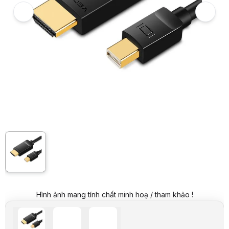
Giá niêm yết:
409.000 VND
Giá mua online:
249.000 VND
Tiết kiệm 160.000 VND (-39%)
Giá mua trả góp (6 tháng):
41.500 VND / tháng
Trả góp qua thẻ VISA (12 tháng):
20.750 VND / tháng
Giá đã bao gồm VAT
Mã sản phẩm:
CABL0513
Bảo hành:
12 Tháng
Thương hiệu:
HACOM
Tình trạng:
Order trước – giao sau
Thêm vào giỏ hàng
Mua ngay
Mua trả góp 0%
Thông số nổi bật
Đầu vào: Mini DP
Đầu ra: HDMI
Chất liệu: ABS
Độ phân giải : 1920x1080
Hỗ trợ HĐH: Windows 10/XP/Vista/7/8, Mac 10.6-10.8/ Linux kernel
Thông số kỹ thuật
Thương hiệu
Vention
Model
HABBH
Hỗ trợ độ phân giải: 1920x1080
Hình ảnh mang tính chất minh hoạ / tham khảo !
Đầu vào: Mini Displayport male
Đầu ra: HDMI male
Chi tiết
Vật liệu: Nhựa ABS
Tương thích: Windows Xp/ Vista/ 7/ 8/ 10 Mac và Linux