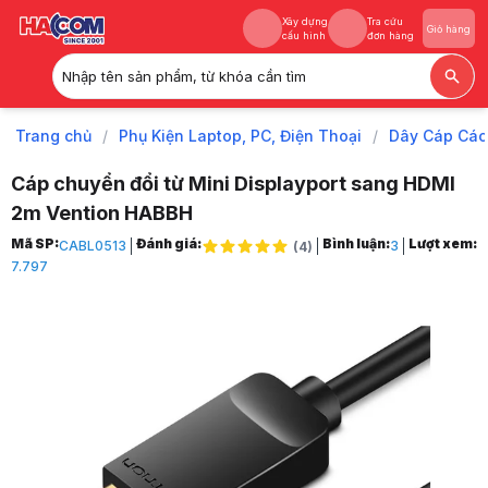
Xây dựng
Tra cứu
Giỏ hàng
cấu hình
đơn hàng
Nhập tên sản phẩm, từ khóa cần tìm
Xây dựng
Tra cứu
Giỏ hàng
cấu hình
đơn hàng
Trang chủ
/
Phụ Kiện Laptop, PC, Điện Thoại
/
Dây Cáp Các
Cáp chuyển đổi từ Mini Displayport sang HDMI
2m Vention HABBH
Trang chủ
Mã SP:
Đánh giá:
Bình luận:
Lượt xem:
CABL0513
3
(
4
)
1
7.797
Phụ Kiện Laptop, PC, Điện Thoại
2
Dây Cáp Các Loại
3
Cáp Chuyển Đổi Các Loại
4
Cáp chuyển đổi từ Mini Displayport sang HDMI 2m Vention HABBH
5
Hình ảnh và video sản phẩm
Cáp chuyển đổi từ Mini Displayport sang HDMI 2m Vention HABBH