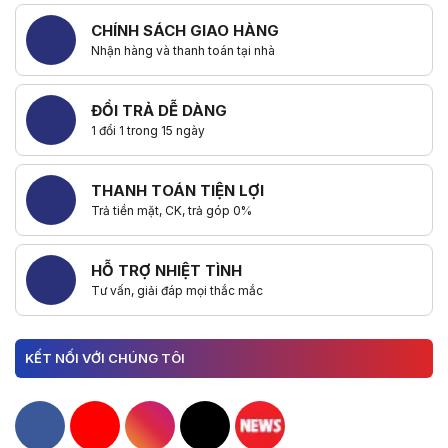
CHÍNH SÁCH GIAO HÀNG
Nhận hàng và thanh toán tại nhà
ĐỔI TRẢ DỄ DÀNG
1 đổi 1 trong 15 ngày
THANH TOÁN TIỆN LỢI
Trả tiền mặt, CK, trả góp 0%
HỖ TRỢ NHIỆT TÌNH
Tư vấn, giải đáp mọi thắc mắc
KẾT NỐI VỚI CHÚNG TÔI
Hacom Facebook
Hacom YouTube
Hacom Instagram
Hacom TikTok