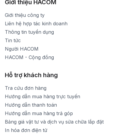
Xem bản đồ đường đi
Giới thiệu HACOM
Thời gian mở cửa: Từ 8h30-19h hàng ngày
1900 1903 (máy lẻ 159) -(028)73000322
Thời gian nghỉ trưa: Từ 12h-13h30 hàng ngày
Giới thiệu công ty
1900 1903 (máy lẻ 160)
[email protected]
Liên hệ hợp tác kinh doanh
Thời gian mở cửa: Từ 8h30-20h hàng ngày
Thông tin tuyển dụng
Tin tức
Người HACOM
HACOM - Cộng đồng
Hỗ trợ khách hàng
Tra cứu đơn hàng
Hướng dẫn mua hàng trực tuyến
Hướng dẫn thanh toán
Hướng dẫn mua hàng trả góp
Bảng giá vật tư và dịch vụ sửa chữa lắp đặt
In hóa đơn điện tử