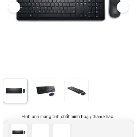
Giá niêm yết:
599.000 VND
Giá mua online:
449.000 VND
Tiết kiệm 150.000 VND (-25%)
Giá mua trả góp (6 tháng):
74.834 VND / tháng
Trả góp qua thẻ VISA (12 tháng):
37.417 VND / tháng
Giá đã bao gồm VAT
Mã sản phẩm:
KBDE0045
Bảo hành:
12 Tháng
Thương hiệu:
DELL
Tình trạng:
Order trước – giao sau
Thêm vào giỏ hàng
Mua ngay
Mua trả góp 0%
Thông số nổi bật
Bộ bàn phím chuột không dây Dell KM3322W
Chuẩn kết nối: Wireless 2.4Ghz
Bàn phím:
> Thiết kế mỏng, phím thấp
> Layout Fullsize 104 phím
> Thời lượng pin lên đến 36 tháng
Chuột:
> Thiết kế đối xứng
> Độ phân giải: 1000 DPI
Hình ảnh mang tính chất minh hoạ / tham khảo !
> Thời lượng pin lên đến 18 tháng
Thông số kỹ thuật
Hãng sản xuất
Dell
Tên sản phẩm
Dell KM3322W