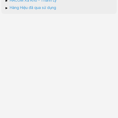
▸
HACOM Xả Kho - Thanh Lý
▸
Hàng Hiệu đã qua sử dụng