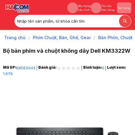
Xây dựng
Tra cứu
Giỏ hàng
cấu hình
đơn hàng
Nhập tên sản phẩm, từ khóa cần tìm
Xây dựng
Tra cứu
Giỏ hàng
cấu hình
đơn hàng
Trang chủ
/
Phím Chuột, Bàn, Ghế, Gear
/
Bàn Phím, Chuột
Bộ bàn phím và chuột không dây Dell KM3322W
Trang chủ
Mã SP:
Đánh giá:
Bình luận:
Lượt xem:
KBDE0045
0
1
1.676
Phím Chuột, Bàn, Ghế, Gear
2
Bàn Phím, Chuột
3
Bàn Phím Chuột Không Dây
4
Bộ bàn phím và chuột không dây Dell KM3322W
5
Hình ảnh và video sản phẩm
Bộ bàn phím và chuột không dây Dell KM3322W