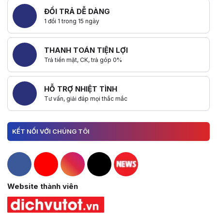
ĐỔI TRẢ DỄ DÀNG
1 đổi 1 trong 15 ngày
THANH TOÁN TIỆN LỢI
Trả tiền mặt, CK, trả góp 0%
HỖ TRỢ NHIỆT TÌNH
Tư vấn, giải đáp mọi thắc mắc
KẾT NỐI VỚI CHÚNG TÔI
Hacom Facebook
Hacom YouTube
Hacom Instagram
Hacom TikTok
Website thành viên