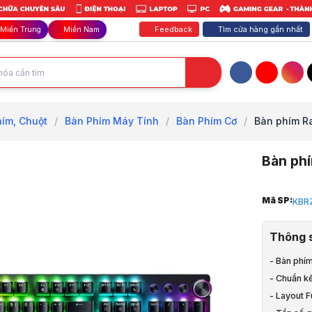
Feedback
Tìm cửa hàng gần nhất
Miền Trung
Miền Nam
Facebook
YouTube
Inst
ím, Chuột
/
Bàn Phím Máy Tính
/
Bàn Phím Cơ
/
Bàn phím Ra
Bàn ph
Trang chủ
Mã SP:
KBR
1
Phím Chuột
Thông 
2
Bàn Phím, 
- Bàn phí
3
- Chuẩn kế
Bàn Phím M
4
- Layout F
Bàn Phím C