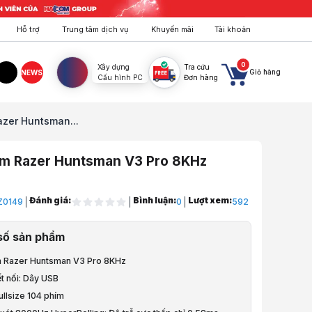
Hỗ trợ
Trung tâm dịch vụ
Khuyến mãi
Tài khoản
0
Xây dựng
Tra cứu
Giỏ hàng
NEWS
Cấu hình PC
Đơn hàng
agram
TikTok
zer Huntsman...
ím Razer Huntsman V3 Pro 8KHz
Đánh giá:
Bình luận:
Lượt xem:
Z0149
0
592
, Bàn, Ghế, Gear
số sản phẩm
Chuột
m Razer Huntsman V3 Pro 8KHz
t nối: Dây USB
áy Tính
ullsize 104 phím
ơ