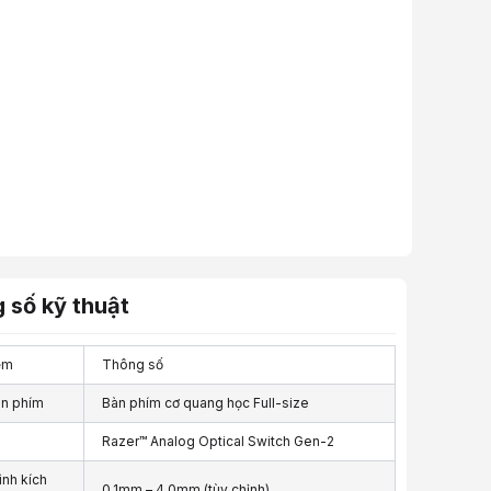
 số kỹ thuật
ểm
Thông số
àn phím
Bàn phím cơ quang học Full-size
Razer™ Analog Optical Switch Gen-2
ình kích
0.1mm – 4.0mm (tùy chỉnh)