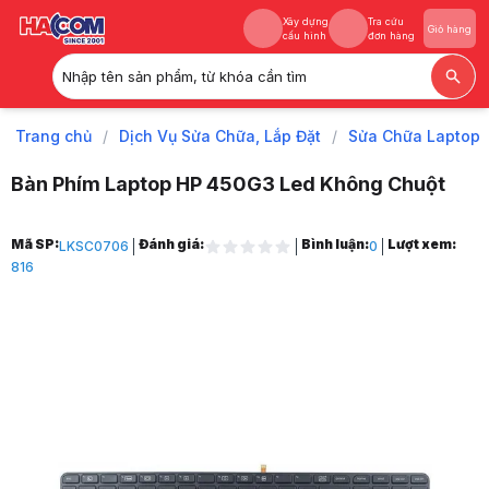
Xây dựng
Tra cứu
Giỏ hàng
cấu hình
đơn hàng
Nhập tên sản phẩm, từ khóa cần tìm
Xây dựng
Tra cứu
Giỏ hàng
cấu hình
đơn hàng
Trang chủ
/
Dịch Vụ Sửa Chữa, Lắp Đặt
/
Sửa Chữa Laptop
Bàn Phím Laptop HP 450G3 Led Không Chuột
Trang chủ
Mã SP:
Đánh giá:
Bình luận:
Lượt xem:
LKSC0706
0
1
816
Dịch Vụ Sửa Chữa, Lắp Đặt
2
Sửa Chữa Laptop
3
Thay Bàn Phím Laptop
4
Bàn Phím Laptop HP 450G3 Led Không Chuột
5
Hình ảnh và video sản phẩm
Bàn Phím Laptop HP 450G3 Led Không Chuột