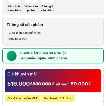
Bảo hành:
6 Tháng
Thương hiệu:
HP
Hình ảnh
Video sản
Đánh giá
Tình trạng:
Order trước – giao sau
sản phẩm
phẩm
sản phẩm
Thêm vào giỏ hàng
Mua ngay
Mua trả góp 0%
Thông số nổi bật
Giao diện bàn phím: US
Thông số sản phẩm
Màu sắc: Đen
Mô tả sản phẩm
- Giao diện bàn phím: US
Lưu ý:
Bài viết và hình ảnh mang tính tham khảo. Cấu hình và đặc tính
- Màu sắc: Đen
Danh mục:
Dịch Vụ Sửa Chữa, Lắp Đặt
,
Sửa Chữa Laptop
,
Thay Bàn P
Thông báo quan trọng
📌
Thông báo:
Sản phẩm ngừng kinh doanh
KHÁCH HÀNG DOANH NGHIỆP
Sản phẩm đã ngừng kinh doanh
Sản phẩm ngừng kinh doanh
Giá khuyến mãi:
519.000
đ
599.000
80.000
đ
đ
Tiết kiệm
Giá đã bao gồm VAT
Bảo hành:
6 Tháng