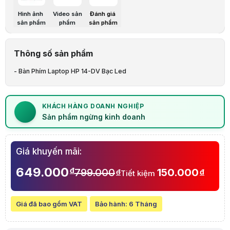
Bảo hành:
6 Tháng
Thương hiệu:
HP
Hình ảnh
Video sản
Đánh giá
Tình trạng:
Order trước – giao sau
sản phẩm
phẩm
sản phẩm
Thêm vào giỏ hàng
Mua ngay
Mua trả góp 0%
Thông số nổi bật
Bàn Phím Laptop HP 14-DV Bạc Led
Thông số sản phẩm
Mô tả sản phẩm
- Bàn Phím Laptop HP 14-DV Bạc Led
Lưu ý:
Bài viết và hình ảnh mang tính tham khảo. Cấu hình và đặc tính
Danh mục:
Thay Bàn Phím Laptop
Thông báo quan trọng
📌
Thông báo:
Sản phẩm ngừng kinh doanh
KHÁCH HÀNG DOANH NGHIỆP
Sản phẩm đã ngừng kinh doanh
Sản phẩm ngừng kinh doanh
Giá khuyến mãi:
649.000
đ
799.000
150.000
đ
đ
Tiết kiệm
Giá đã bao gồm VAT
Bảo hành:
6 Tháng