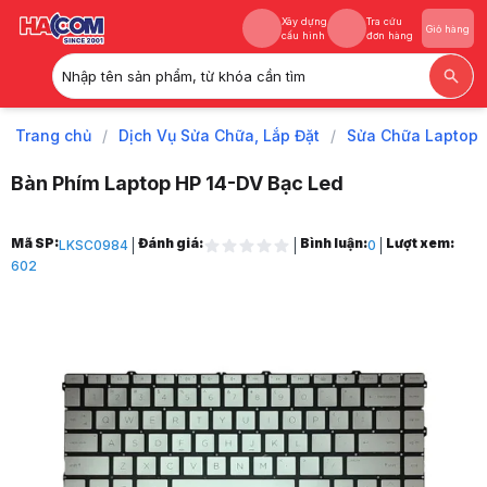
Xây dựng
Tra cứu
Giỏ hàng
cấu hình
đơn hàng
Nhập tên sản phẩm, từ khóa cần tìm
Xây dựng
Tra cứu
Giỏ hàng
cấu hình
đơn hàng
Trang chủ
/
Dịch Vụ Sửa Chữa, Lắp Đặt
/
Sửa Chữa Laptop
Bàn Phím Laptop HP 14-DV Bạc Led
Trang chủ
Mã SP:
Đánh giá:
Bình luận:
Lượt xem:
LKSC0984
0
1
602
Dịch Vụ Sửa Chữa, Lắp Đặt
2
Sửa Chữa Laptop
3
Thay Bàn Phím Laptop
4
Bàn Phím Laptop HP 14-DV Bạc Led
5
Hình ảnh và video sản phẩm
Bàn Phím Laptop HP 14-DV Bạc Led