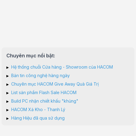
Chuyên mục nổi bật:
▸
Hệ thống chuỗi Cửa hàng - Showroom của HACOM
▸
Bản tin công nghệ hàng ngày
▸
Chuyên mục HACOM Give Away Quà Giá Trị
▸
List sản phẩm Flash Sale HACOM
▸
Build PC nhận chiết khấu "khủng"
▸
HACOM Xả Kho - Thanh Lý
▸
Hàng Hiệu đã qua sử dụng