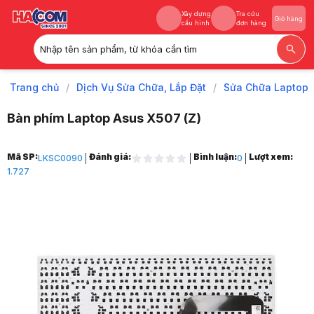
Xây dựng
Tra cứu
Giỏ hàng
cấu hình
đơn hàng
Nhập tên sản phẩm, từ khóa cần tìm
Xây dựng
Tra cứu
Giỏ hàng
cấu hình
đơn hàng
Trang chủ
/
Dịch Vụ Sửa Chữa, Lắp Đặt
/
Sửa Chữa Laptop
Bàn phím Laptop Asus X507 (Z)
Trang chủ
Mã SP:
Đánh giá:
Bình luận:
Lượt xem:
LKSC0090
0
1
1.727
Dịch Vụ Sửa Chữa, Lắp Đặt
2
Sửa Chữa Laptop
3
Thay Bàn Phím Laptop
4
Bàn phím Laptop Asus X507 (Z)
5
Hình ảnh và video sản phẩm
Bàn phím Laptop Asus X507 (Z)