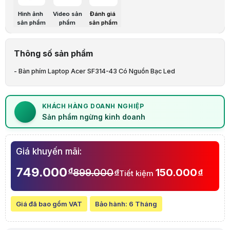
Bảo hành:
6 Tháng
Thương hiệu:
HACOM
Hình ảnh
Video sản
Đánh giá
Tình trạng:
Order trước – giao sau
sản phẩm
phẩm
sản phẩm
Thêm vào giỏ hàng
Mua ngay
Mua trả góp 0%
Thông số nổi bật
Bàn phím Laptop Acer SF314-43 Có Nguồn Bạc Led
Thông số sản phẩm
Mô tả sản phẩm
- Bàn phím Laptop Acer SF314-43 Có Nguồn Bạc Led
Lưu ý:
Bài viết và hình ảnh mang tính tham khảo. Cấu hình và đặc tính
Danh mục:
Thay Bàn Phím Laptop
Thông báo quan trọng
📌
Thông báo:
Sản phẩm ngừng kinh doanh
KHÁCH HÀNG DOANH NGHIỆP
Sản phẩm đã ngừng kinh doanh
Sản phẩm ngừng kinh doanh
Giá khuyến mãi:
749.000
đ
899.000
150.000
đ
đ
Tiết kiệm
Giá đã bao gồm VAT
Bảo hành:
6 Tháng