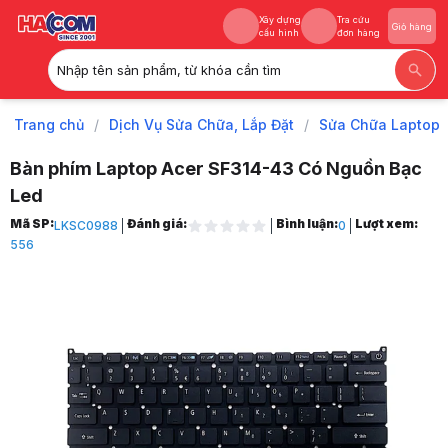
Xây dựng
Tra cứu
Giỏ hàng
cấu hình
đơn hàng
Nhập tên sản phẩm, từ khóa cần tìm
Xây dựng
Tra cứu
Giỏ hàng
cấu hình
đơn hàng
Trang chủ
/
Dịch Vụ Sửa Chữa, Lắp Đặt
/
Sửa Chữa Laptop
Bàn phím Laptop Acer SF314-43 Có Nguồn Bạc
Led
Trang chủ
Mã SP:
Đánh giá:
Bình luận:
Lượt xem:
LKSC0988
0
1
556
Dịch Vụ Sửa Chữa, Lắp Đặt
2
Sửa Chữa Laptop
3
Thay Bàn Phím Laptop
4
Bàn phím Laptop Acer SF314-43 Có Nguồn Bạc Led
5
Hình ảnh và video sản phẩm
Bàn phím Laptop Acer SF314-43 Có Nguồn Bạc Led