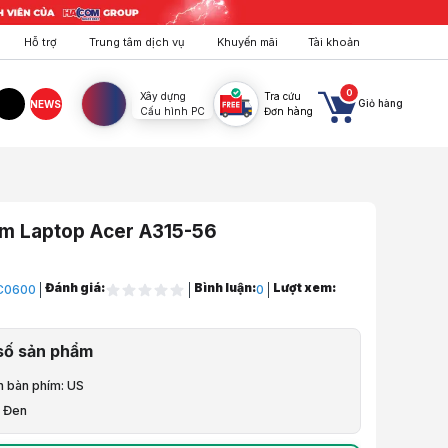
Hỗ trợ
Trung tâm dịch vụ
Khuyến mãi
Tài khoản
0
Xây dựng
Tra cứu
Giỏ hàng
NEWS
Cấu hình PC
Đơn hàng
agram
TikTok
ím Laptop Acer A315-56
Đánh giá:
Bình luận:
Lượt xem:
C0600
0
a Chữa, Lắp Đặt
số sản phẩm
aptop
n bàn phím: US
hím Laptop
: Đen
aptop Acer A315-56