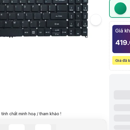
5
Hình ảnh v
Bàn Phím L
Giá k
419
Giá đã 
Video revie
tính chất minh hoạ / tham khảo !
Giá niêm yế
Giá mua on
Giá mua trả