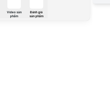
Trả góp qua
Giá đã bao
Mã sản ph
Video sản
Đánh giá
phẩm
sản phẩm
Bảo hành:
Thương hi
Tình trạng
Thêm vào g
Thông số nổ
Giao diện 
Màu sắc: 
Mô tả sản 
Lưu ý:
Bài v
Danh mục:
Thông báo 
📌
Thông b
Sản phẩm 