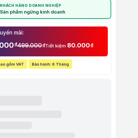
KHÁCH HÀNG DOANH NGHIỆP
à video sản phẩm
Sản phẩm ngừng kinh doanh
aptop Acer A315-56
huyến mãi:
.000
đ
499.000
80.000
đ
đ
Tiết kiệm
bao gồm VAT
Bảo hành:
6 Tháng
w chi tiết Bàn Phím Laptop Acer A315-56
t:
499.000 VND
line:
419.000 VND
Tiết kiệm 80.000 VND (-16%)
 góp (6 tháng):
69.834 VND / tháng