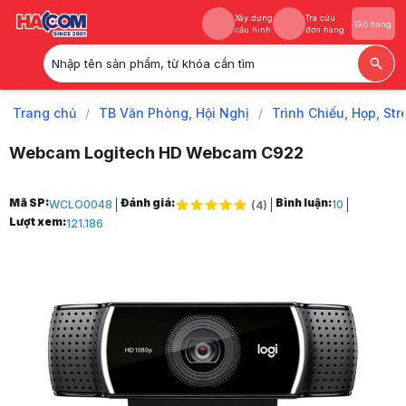
Xây dựng
Tra cứu
Giỏ hàng
cấu hình
đơn hàng
Nhập tên sản phẩm, từ khóa cần tìm
Xây dựng
Tra cứu
Giỏ hàng
cấu hình
đơn hàng
Trang chủ
/
TB Văn Phòng, Hội Nghị
/
Trình Chiếu, Họp, St
Webcam Logitech HD Webcam C922
Trang chủ
Mã SP:
Đánh giá:
Bình luận:
WCLO0048
10
(
4
)
1
Lượt xem:
121.186
TB Văn Phòng, Hội Nghị
2
Trình Chiếu, Họp, Stream
3
Webcam
4
Webcam Logitech HD Webcam C922
5
Hình ảnh và video sản phẩm
Webcam Logitech HD Webcam C922