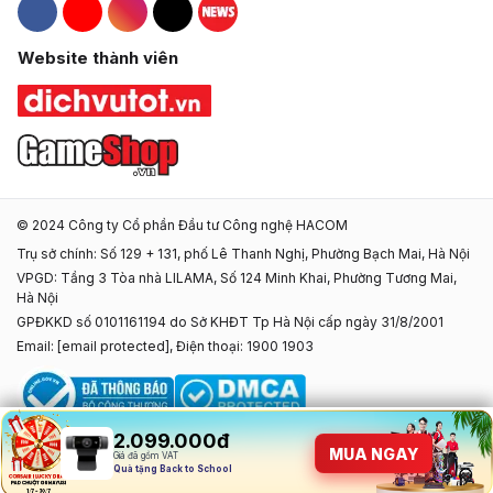
Hacom Facebook
Hacom YouTube
Hacom Instagram
Hacom TikTok
Website thành viên
© 2024 Công ty Cổ phần Đầu tư Công nghệ HACOM
Trụ sở chính: Số 129 + 131, phố Lê Thanh Nghị, Phường Bạch Mai, Hà Nội
VPGD: Tầng 3 Tòa nhà LILAMA, Số 124 Minh Khai, Phường Tương Mai,
Hà Nội
GPĐKKD số 0101161194 do Sở KHĐT Tp Hà Nội cấp ngày 31/8/2001
Email:
[email protected]
, Điện thoại: 1900 1903
2.099.000đ
2.099.000đ
MUA NGAY
MUA NGAY
Giá đã gồm VAT
Giá đã gồm VAT
Quà tặng tựu trường độc quyền
Quà tặng Back to School