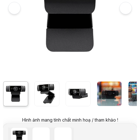
Giá niêm yết:
2.699.000 VND
Giá khuyến mại:
2.049.000 VND
Tiết kiệm 650.000 VND (-24%)
Giá mua online:
2.099.000 VND
Tiết kiệm 600.000 VND (-22%)
Giá mua trả góp (6 tháng):
349.834 VND / tháng
Trả góp qua thẻ VISA (12 tháng):
174.917 VND / tháng
Giá đã bao gồm VAT
Mã sản phẩm:
WCLO0048
Bảo hành:
12 Tháng
Thương hiệu:
LOGITECH
Tình trạng:
Còn hàng
Thêm vào giỏ hàng
Mua ngay
Mua trả góp 0%
Thông số nổi bật
Full HD 1080p / 720p ở 60 khung hình / giây sắc nét, video mượt 
Tự động điều chỉnh ánh sáng yếu Phát trực tiếp video rõ ràng ng
Chân máy Chân máy tính bảng có thể điều chỉnh hoàn toàn với giá 
Loại tiêu cự: lấy nét tự động
Phạm vi quan sát: 78°
Thông số kỹ thuật
Mô tả chi tiết
Mã Code HNC
WCLO048
Hình ảnh mang tính chất minh hoạ / tham khảo !
Hãng sản xuất
Logitech
Chủng loại
HD Webcam C922
Gọi video
PHÁT FULL HD 1080P Ở TỐC ĐỘ 30 FPS / 720P 