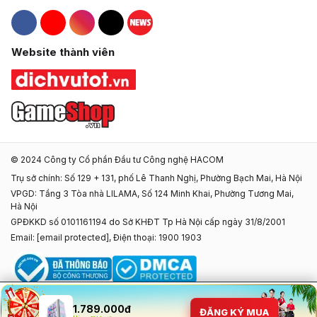
Hacom Facebook
Hacom YouTube
Hacom Instagram
Hacom TikTok
Website thành viên
© 2024 Công ty Cổ phần Đầu tư Công nghệ HACOM
Trụ sở chính: Số 129 + 131, phố Lê Thanh Nghị, Phường Bạch Mai, Hà Nội
VPGD: Tầng 3 Tòa nhà LILAMA, Số 124 Minh Khai, Phường Tương Mai,
Hà Nội
GPĐKKD số 0101161194 do Sở KHĐT Tp Hà Nội cấp ngày 31/8/2001
Email:
[email protected]
, Điện thoại: 1900 1903
1.789.000đ
ĐĂNG KÝ MUA