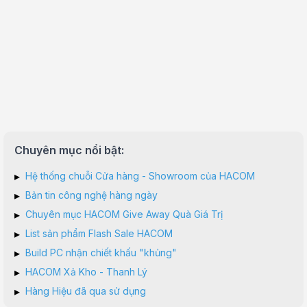
Chuyên mục nổi bật:
▸
Hệ thống chuỗi Cửa hàng - Showroom của HACOM
▸
Bản tin công nghệ hàng ngày
▸
Chuyên mục HACOM Give Away Quà Giá Trị
▸
List sản phẩm Flash Sale HACOM
▸
Build PC nhận chiết khấu "khủng"
▸
HACOM Xả Kho - Thanh Lý
▸
Hàng Hiệu đã qua sử dụng