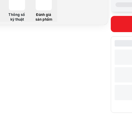
COLOR
Thông số
Đánh giá
kỹ thuật
sản phẩm
DIMENSIO
MATERIAL
MOTHERB
PSU SUPP
INCLUDED
FAN SUPP