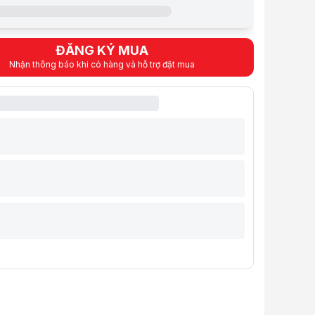
Black
ĐĂNG KÝ MUA
N<
(D) 455.6mm x (W) 219mm x (H) 456mm
Nhận thông báo khi có hàng và hỗ trợ đặt mua
Steel
4.0mm Tempered Glass
OARD SUPPORT
Standard ATX ( Width Max 244mm ) /Micro
ORT
ATX (Under 160mm)
Front: 2 x 140mm ARGB fan (450~1900 RPM /
 FAN
Above PSU Shroud : 2 x 120mm PWM fan (50
Front: 140mm x 2
Top: 120mm x 3 or 140mm x 2
ORT
Above PSU Shroud: 120mm x 2
Rear: 120mm x 1