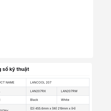
 số kỹ thuật
CT NAME
LANCOOL 207
L
LAN207RX
LAN207RW
R
Black
White
(D) 455.6mm x (W) 219mm x (H)
SION<