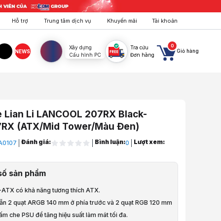
Hỗ trợ
Trung tâm dịch vụ
Khuyến mãi
Tài khoản
0
Xây dựng
Tra cứu
Giỏ hàng
NEWS
Cấu hình PC
Đơn hàng
agram
TikTok
e Lian Li LANCOOL 207RX Black-
RX (ATX/Mid Tower/Màu Đen)
Đánh giá:
Bình luận:
Lượt xem:
A0107
0
áy Tính
số sản phẩm
máy tính
-ATX có khả năng tương thích ATX.
an Li LANCOOL 207RX Black- LAN207RX (ATX/Mid Tower/Màu Đen)
sẵn 2 quạt ARGB 140 mm ở phía trước và 2 quạt RGB 120 mm
tấm che PSU để tăng hiệu suất làm mát tối đa.
à video sản phẩm