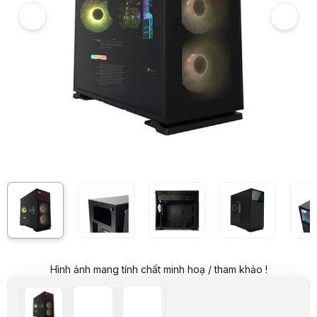
Giá mua trả góp (6 tháng):
249.834 VND / tháng
Trả góp qua thẻ VISA (12 tháng):
124.917 VND / tháng
Giá đã bao gồm VAT
Mã sản phẩm:
CSIW0100
Bảo hành:
12 Tháng
Thương hiệu:
IN WIN
Tình trạng:
Order trước – giao sau
Thêm vào giỏ hàng
Mua ngay
Mua trả góp 0%
Thông số nổi bật
Tên sản phẩm: Case Inwin Nebula N127
Màu sắc: Màu Đen
Loại trường hợp: Tháp giữa
Vật liệu: SECC, ABS, PC, Kính cường lực
Tương thích M / B: 12" x 10,5" ATX, Micro-ATX, Mini-ITX
Khe mở rộng: 7x PCI-E
Kích thước sản phẩm: 476 x 210 x 445 mm
Khối lượng tịnh: 8,7 kg / 19,2 lbs
Thông số kỹ thuật
Màu sắc
Đen
Loại
Mid Tower
Hình ảnh mang tính chất minh hoạ / tham khảo !
Vật liệu
SECC, ABS, PC, Kính cường lực
Hỗ trợ Mainboard
12" x 10,5" ATX, Micro-ATX, Mini-ITX
Khe mở rộng
7 x PCI-E