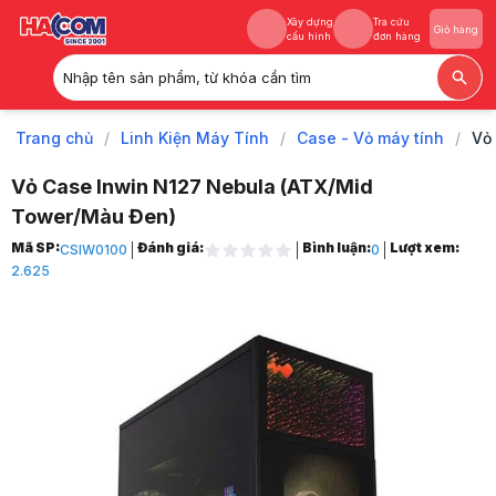
Xây dựng
Tra cứu
Giỏ hàng
cấu hình
đơn hàng
Nhập tên sản phẩm, từ khóa cần tìm
Xây dựng
Tra cứu
Giỏ hàng
cấu hình
đơn hàng
Trang chủ
/
Linh Kiện Máy Tính
/
Case - Vỏ máy tính
/
Vỏ 
Vỏ Case Inwin N127 Nebula (ATX/Mid
Tower/Màu Đen)
Trang chủ
Mã SP:
Đánh giá:
Bình luận:
Lượt xem:
CSIW0100
0
1
2.625
Linh Kiện Máy Tính
2
Case - Vỏ máy tính
3
Vỏ Case Inwin N127 Nebula (ATX/Mid Tower/Màu Đen)
4
Hình ảnh và video sản phẩm
Vỏ Case Inwin N127 Nebula (ATX/Mid Tower/Màu Đen)
Giá niêm yết:
2.999.000 VND
Giá mua online:
1.499.000 VND
Tiết kiệm 1.500.000 VND (-50%)