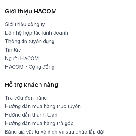
Hình ảnh thực tế từ showroom
Thời gian mở cửa: Từ 8h30-20h30 hàng ngày
[email protected]
Xem bản đồ đường đi
Giới thiệu HACOM
Thời gian mở cửa: Từ 8h30-19h hàng ngày
1900 1903 (máy lẻ 159) -(028)73000322
Thời gian nghỉ trưa: Từ 12h-13h30 hàng ngày
Giới thiệu công ty
1900 1903 (máy lẻ 160)
[email protected]
Liên hệ hợp tác kinh doanh
Thời gian mở cửa: Từ 8h30-20h hàng ngày
Thông tin tuyển dụng
Tin tức
Người HACOM
HACOM - Cộng đồng
Hỗ trợ khách hàng
Tra cứu đơn hàng
Hướng dẫn mua hàng trực tuyến
Hướng dẫn thanh toán
Hướng dẫn mua hàng trả góp
Bảng giá vật tư và dịch vụ sửa chữa lắp đặt