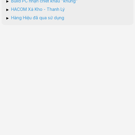
▸
Build PC nhận chiết khấu "khủng"
▸
HACOM Xả Kho - Thanh Lý
▸
Hàng Hiệu đã qua sử dụng