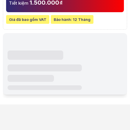
1.500.000
đ
Tiết kiệm
Tích hợp kèm theo case INWIN là quạt ARGB PWM Luna AL120. Không ch
Lưu ý:
Bài viết và hình ảnh mang tính tham khảo. Cấu hình và đặc tính
Danh mục:
Case - Vỏ máy tính
,
Xả Kho Hàng Hiệu - Giá Sốc
Giá đã bao gồm VAT
Bảo hành:
12 Tháng
Khuyến mãi đặc biệt
[]
Thông báo quan trọng
📌
Thông báo:
Sản phẩm ngừng kinh doanh
Sản phẩm đã ngừng kinh doanh