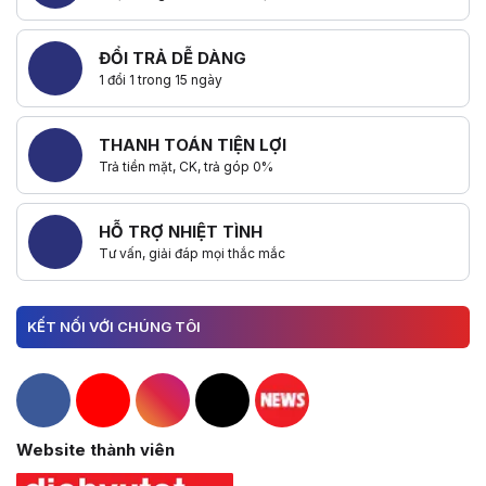
ĐỔI TRẢ DỄ DÀNG
1 đổi 1 trong 15 ngày
THANH TOÁN TIỆN LỢI
Trả tiền mặt, CK, trả góp 0%
HỖ TRỢ NHIỆT TÌNH
Tư vấn, giải đáp mọi thắc mắc
KẾT NỐI VỚI CHÚNG TÔI
Hacom Facebook
Hacom YouTube
Hacom Instagram
Hacom TikTok
Website thành viên