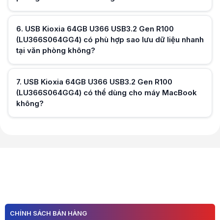
6
.
USB Kioxia 64GB U366 USB3.2 Gen R100
(LU366S064GG4) có phù hợp sao lưu dữ liệu nhanh
tại văn phòng không?
Hữu ích (
0
)
7
.
USB Kioxia 64GB U366 USB3.2 Gen R100
(LU366S064GG4) có thể dùng cho máy MacBook
không?
Hữu ích (
0
)
Hữu ích (
0
)
CHÍNH SÁCH BÁN HÀNG