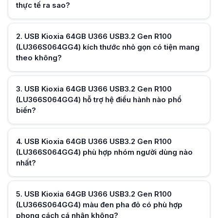
thực tế ra sao?
USB Kioxia 64GB U366 USB3.2 Gen R100 (LU366S064GG4) màu đen pha
USB Kioxia 64GB U366 USB3.2 Gen R100 (LU366S064GG4) bản đen đỏ tạo
USB Kioxia 64GB U366 USB3.2 Gen R100 (LU366S064GG4) có phù hợp sa
USB Kioxia 64GB U366 USB3.2 Gen R100 (LU366S064GG4) tốc độ USB 3.2
2
.
USB Kioxia 64GB U366 USB3.2 Gen R100
USB Kioxia 64GB U366 USB3.2 Gen R100 (LU366S064GG4) có thể dùn
(LU366S064GG4) kích thước nhỏ gọn có tiện mang
USB Kioxia 64GB U366 USB3.2 Gen R100 (LU366S064GG4) hỗ trợ macOS n
theo không?
Hữu ích (
0
)
3
.
USB Kioxia 64GB U366 USB3.2 Gen R100
(LU366S064GG4) hỗ trợ hệ điều hành nào phổ
biến?
Hữu ích (
0
)
4
.
USB Kioxia 64GB U366 USB3.2 Gen R100
(LU366S064GG4) phù hợp nhóm người dùng nào
nhất?
Hữu ích (
0
)
5
.
USB Kioxia 64GB U366 USB3.2 Gen R100
(LU366S064GG4) màu đen pha đỏ có phù hợp
phong cách cá nhân không?
Hữu ích (
0
)