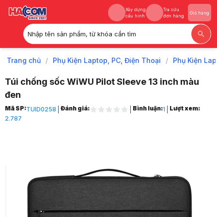
Xây dựng
Tra cứu
Giỏ hàng
cấu hình
đơn hàng
Nhập tên sản phẩm, từ khóa cần tìm
Xây dựng
Tra cứu
Giỏ hàng
cấu hình
đơn hàng
Trang chủ
/
Phụ Kiện Laptop, PC, Điện Thoại
/
Phụ Kiện Lap
Túi chống sốc WiWU Pilot Sleeve 13 inch màu
đen
Trang chủ
Mã SP:
Đánh giá:
Bình luận:
Lượt xem:
TUID0258
1
1
2.787
Phụ Kiện Laptop, PC, Điện Thoại
2
Phụ Kiện Laptop
3
Balo, cặp, túi chống sốc
4
Túi Chống Sốc
5
Túi chống sốc WiWU Pilot Sleeve 13 inch màu đen
6