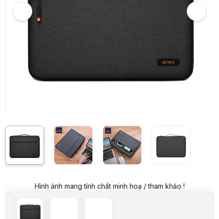
Hình ảnh và video sản phẩm
Túi chống sốc WiWU Pilot Sleeve 13 inch màu đen
Giá niêm yết:
449.000 VND
Giá mua online:
339.000 VND
Tiết kiệm 110.000 VND (-24%)
Giá mua trả góp (6 tháng):
56.500 VND / tháng
Trả góp qua thẻ VISA (12 tháng):
28.250 VND / tháng
Giá đã bao gồm VAT
Mã sản phẩm:
TUID0258
Thương hiệu:
WIWU
Tình trạng:
Order trước – giao sau
Thêm vào giỏ hàng
Mua ngay
Mua trả góp 0%
Thông số nổi bật
Thương hiệu: WiWU
Model: POCKET Sleeve
Kích thước: Phù hợp với laptop 13 inch
Chất liệu: Vải Polyester chống nước, chống bám bụi
Thông số kỹ thuật
Thương hiệu
WiWu
Dòng sản phẩm
Balo, túi xách
Chất liệu
Vải, chống sốc
Hình ảnh mang tính chất minh hoạ / tham khảo !
Mô tả sản phẩm
Chất liệu cao cấp
Được làm từ vải Polyester chống nước, giúp bảo vệ laptop khỏi các t