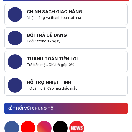
CHÍNH SÁCH GIAO HÀNG
Nhận hàng và thanh toán tại nhà
ĐỔI TRẢ DỄ DÀNG
1 đổi 1 trong 15 ngày
THANH TOÁN TIỆN LỢI
Trả tiền mặt, CK, trả góp 0%
HỖ TRỢ NHIỆT TÌNH
Tư vấn, giải đáp mọi thắc mắc
KẾT NỐI VỚI CHÚNG TÔI
Hacom Facebook
Hacom YouTube
Hacom Instagram
Hacom TikTok