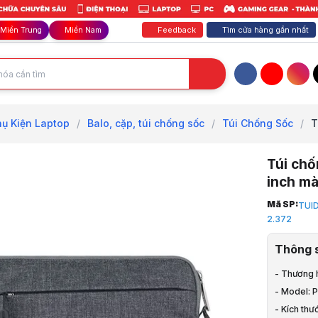
Feedback
Tìm cửa hàng gần nhất
Miền Trung
Miền Nam
Facebook
YouTube
Inst
hụ Kiện Laptop
/
Balo, cặp, túi chống sốc
/
Túi Chống Sốc
/
T
Túi ch
inch m
Trang chủ
Mã SP:
TUI
1
2.372
Phụ Kiện La
2
Thông 
Phụ Kiện L
3
- Thương 
Balo, cặp, 
- Model:
4
- Kích thư
Túi Chống 