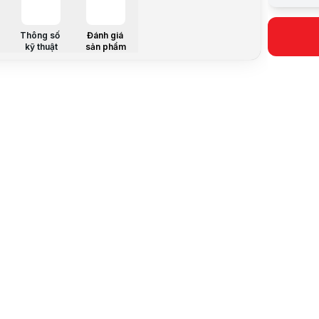
Dòng sản 
Chất liệu
Mô tả sản 
Thông số
Đánh giá
kỹ thuật
sản phẩm
Chất liệu 
Được làm từ
Lớp lót bê
Hỗ trợ chốn
Khóa kéo 
Thiết kế tr
Lưu ý:
Bài v
Danh mục: