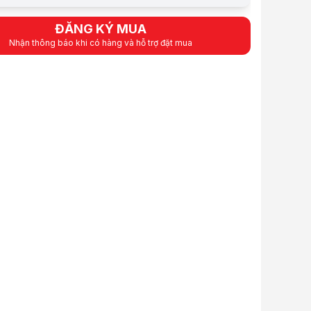
phẩm
Balo, túi xách
Vải, chống sốc
ĐĂNG KÝ MUA
phẩm
Nhận thông báo khi có hàng và hỗ trợ đặt mua
cao cấp
 vải Polyester chống nước, giúp bảo vệ laptop khỏi các tác nhân như n
n trong mềm mại
g sốc hiệu quả, giảm thiểu va đập và trầy xước.
chắc chắn
ơn tru, bền bỉ, giúp thao tác đóng/mở dễ dàng mà không làm trầy xước l
iết và hình ảnh mang tính tham khảo. Cấu hình và đặc tính sản phẩm có 
Túi Chống Sốc