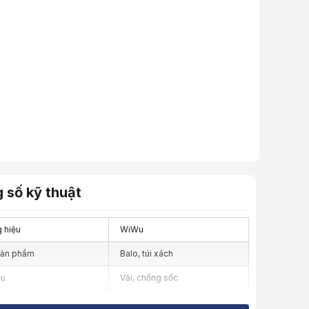
 số kỹ thuật
 hiệu
WiWu
sản phẩm
Balo, túi xách
ệu
Vải, chống sốc