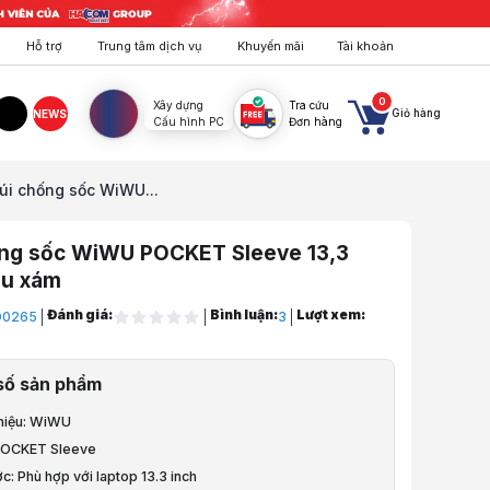
Hỗ trợ
Trung tâm dịch vụ
Khuyến mãi
Tài khoản
0
Xây dựng
Tra cứu
Giỏ hàng
NEWS
Cấu hình PC
Đơn hàng
agram
TikTok
úi chống sốc WiWU...
ống sốc WiWU POCKET Sleeve 13,3
àu xám
Đánh giá:
Bình luận:
Lượt xem:
D0265
3
ptop, PC, Điện Thoại
số sản phẩm
aptop
hiệu: WiWU
túi chống sốc
 POCKET Sleeve
ớc: Phù hợp với laptop 13.3 inch
Sốc