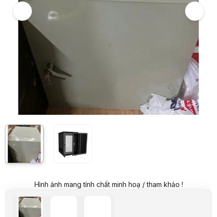
Giá niêm yết:
1.999.000 VND
Giá mua online:
1.699.000 VND
Tiết kiệm 300.000 VND (-15%)
Giá mua trả góp (6 tháng):
283.167 VND / tháng
Trả góp qua thẻ VISA (12 tháng):
141.584 VND / tháng
Giá đã bao gồm VAT
Mã sản phẩm:
TUHU0111
Thương hiệu:
HACOM
Tình trạng:
Order trước – giao sau
Thêm vào giỏ hàng
Mua ngay
Mua trả góp 0%
Thông số nổi bật
Tủ mạng 19 inch 15u sâu 600
Kích thước: H750 x W600 x D600
Chất liêu thép dày 1.2mm – 2mm
Quy cách: tủ mạng đứng
1 quạt gắn nóc tủ
Thông số kỹ thuật
Kích thước
H750 x W600 x D600
Chất liêu thép
Dày 1.2mm – 2mm
Quy cách
Tủ mạng đứng
Mô tả sản phẩm
Hình ảnh mang tính chất minh hoạ / tham khảo !
Tủ Mạng – Giải Pháp Lý Tưởng Cho Hệ Thống Hạ Tầng Mạng Chu
Tủ mạng
, hay còn gọi là
tủ rack
, là thiết bị không thể thiếu trong 
Đặc điểm nổi bật: