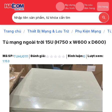
Xây dựng
Tra cứu
Giỏ hàng
cấu hình
đơn hàng
Nhập tên sản phẩm, từ khóa cần tìm
Xây dựng
Tra cứu
Giỏ hàng
cấu hình
đơn hàng
Trang chủ
/
Thiết Bị Mạng & Lưu Trữ
/
Phụ Kiện Mạng
/
Tủ
Tủ mạng ngoài trời 15U (H750 x W600 x D600)
Trang chủ
Mã SP:
Đánh giá:
Bình luận:
Lượt xem:
TUHU0111
0
1
1.153
Thiết Bị Mạng & Lưu Trữ
2
Phụ Kiện Mạng
3
Tủ Mạng
4
Tủ mạng ngoài trời 15U (H750 x W600 x D600)
5
Hình ảnh và video sản phẩm
Tủ mạng ngoài trời 15U (H750 x W600 x D600)