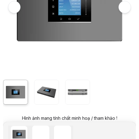
Giá niêm yết:
18.899.000 VND
Giá mua online:
16.499.000 VND
Tiết kiệm 2.400.000 VND (-13%)
Giá mua trả góp (6 tháng):
2.749.834 VND / tháng
Trả góp qua thẻ VISA (12 tháng):
1.374.917 VND / tháng
Giá đã bao gồm VAT
Mã sản phẩm:
TOGA0019
Bảo hành:
18 Tháng
Thương hiệu:
GRANDSTREAM
Tình trạng:
Order trước – giao sau
Thêm vào giỏ hàng
Mua ngay
Mua trả góp 0%
Thông số nổi bật
Màn hình 2,8″ hiển thị thông tin
500 user, 75 cuộc gọi đồng thời
3 cổng mạng Gigabit (PoE), 1 cổng USB, Khe SD
Thoại hội nghị audio 75 bên
Hỗ trợ kết nối cloud từ xa
Thông số kỹ thuật
Mô tả chi tiết
Hãng sản xuất
Grandstream
Chủng loại
Tổng đài IP
Hình ảnh mang tính chất minh hoạ / tham khảo !
Loại máy
UCM6302A
- 500 user, 75 cuộc gọi đồng thời, 2 cổng PSTN, 2 cổng
- Kết nối làm việc online qua cloud với 25 máy, 4 kênh