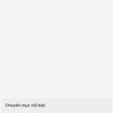
Thiết lập các cuộc họp nội bộ từ bất kỳ đâu và hoàn toàn miễn phí
Lưu ý:
Bài viết và hình ảnh mang tính tham khảo. Cấu hình và đặc tính
Danh mục:
Tổng Đài Điện Thoại
Chuyên mục nổi bật: