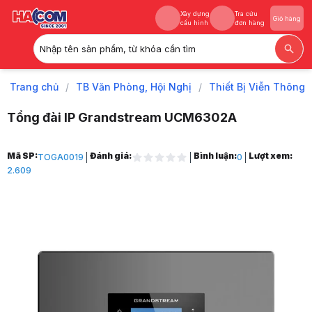
Xây dựng
Tra cứu
Giỏ hàng
cấu hình
đơn hàng
Nhập tên sản phẩm, từ khóa cần tìm
Xây dựng
Tra cứu
Giỏ hàng
cấu hình
đơn hàng
Trang chủ
/
TB Văn Phòng, Hội Nghị
/
Thiết Bị Viễn Thông
Tổng đài IP Grandstream UCM6302A
Trang chủ
Mã SP:
Đánh giá:
Bình luận:
Lượt xem:
TOGA0019
0
1
2.609
TB Văn Phòng, Hội Nghị
2
Thiết Bị Viễn Thông
3
Tổng Đài Điện Thoại
4
Tổng đài IP Grandstream UCM6302A
5
Hình ảnh và video sản phẩm
Tổng đài IP Grandstream UCM6302A