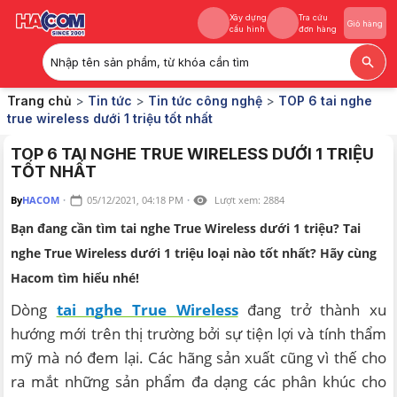
Xây dựng
Tra cứu
Giỏ hàng
cấu hình
đơn hàng
Nhập tên sản phẩm, từ khóa cần tìm
Xây dựng
Tra cứu
Giỏ hàng
Trang chủ
>
Tin tức
>
Tin tức công nghệ
>
TOP 6 tai nghe
cấu hình
đơn hàng
true wireless dưới 1 triệu tốt nhất
TOP 6 TAI NGHE TRUE WIRELESS DƯỚI 1 TRIỆU
TỐT NHẤT
By
HACOM
·
05/12/2021, 04:18 PM
·
Lượt xem:
2884
Bạn đang cần tìm tai nghe True Wireless dưới 1 triệu? Tai
nghe True Wireless dưới 1 triệu loại nào tốt nhất? Hãy cùng
Hacom tìm hiểu nhé!
Dòng
tai nghe True Wireless
đang trở thành xu
hướng mới trên thị trường bởi sự tiện lợi và tính thẩm
mỹ mà nó đem lại. Các hãng sản xuất cũng vì thế cho
ra mắt những sản phẩm đa dạng các phân khúc cho