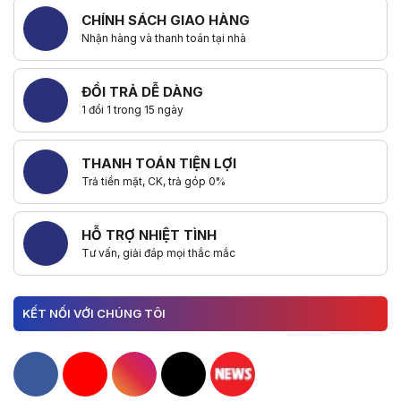
CHÍNH SÁCH GIAO HÀNG
Nhận hàng và thanh toán tại nhà
ĐỔI TRẢ DỄ DÀNG
1 đổi 1 trong 15 ngày
THANH TOÁN TIỆN LỢI
Trả tiền mặt, CK, trả góp 0%
HỖ TRỢ NHIỆT TÌNH
Tư vấn, giải đáp mọi thắc mắc
KẾT NỐI VỚI CHÚNG TÔI
Hacom Facebook
Hacom YouTube
Hacom Instagram
Hacom TikTok