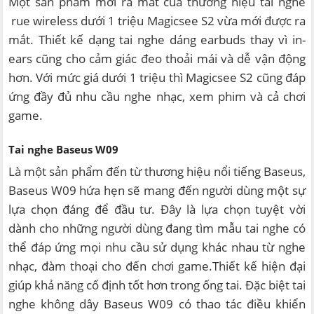
Một sản phẩm mới ra mắt của thương hiệu tai nghe
rue wireless dưới 1 triệu Magicsee S2 vừa mới được ra
mắt. Thiết kế dạng tai nghe dáng earbuds thay vì in-
ears cũng cho cảm giác đeo thoải mái và dễ vận động
hơn. Với mức giá dưới 1 triệu thì Magicsee S2 cũng đáp
ứng đầy đủ nhu cầu nghe nhạc, xem phim và cả chơi
game.
Tai nghe Baseus W09
Là một sản phẩm đến từ thương hiệu nổi tiếng Baseus,
Baseus W09 hứa hẹn sẽ mang đến người dùng một sự
lựa chọn đáng để đầu tư. Đây là lựa chọn tuyệt vời
dành cho những người dùng đang tìm mẫu tai nghe có
thể đáp ứng mọi nhu cầu sử dụng khác nhau từ nghe
nhạc, đàm thoại cho đến chơi game.Thiết kế hiện đại
giúp khả năng cố định tốt hơn trong ống tai. Đặc biệt tai
nghe không dây Baseus W09 có thao tác điều khiển