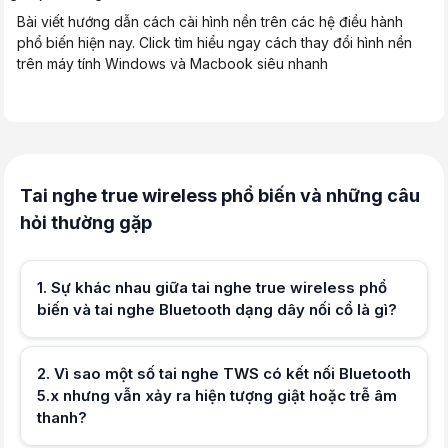
Bài viết hướng dẫn cách cài hình nền trên các hệ điều hành
phổ biến hiện nay. Click tìm hiểu ngay cách thay đổi hình nền
trên máy tính Windows và Macbook siêu nhanh
Trang chủ
Tin tức
Tin tức công nghệ
Tai nghe true wireless phổ biến và những câu
Tai nghe True Wireless là gì?
hỏi thường gặp
Tai nghe True Wireless là
tai nghe không dây
hoàn toàn hay còn gọi l
TOP 6 tai nghe True Wireless dưới 1 triệu đồng tốt nhất
Tai nghe không dây Pisen True Wireless T-Buds
Nhằm tạo trải nghiệm thoải mái khi đeo, Pisen đã thiết kế củ tai ngh
1
.
Sự khác nhau giữa tai nghe true wireless phổ
Pisen T-buds được thiết kế với driver 6mm mang lại chất âm vô cùng trong tr
biến và tai nghe Bluetooth dạng dây nối cổ là gì?
Tai nghe Pisen T-Buds được điều khiển thông qua tính năng chạm thông minh với
Mỗi bên tai của Pisen T-buds có thời lượng sử dụng lên đến 4,5 giờ đồng hồ, va
2
.
Vì sao một số tai nghe TWS có kết nối Bluetooth
Tai nghe không dây True Wireless Rapoo i100
Rapoo i100 được thiết kế với các dải âm riêng tư, giọng nói được tái hi
5.x nhưng vẫn xảy ra hiện tượng giật hoặc trễ âm
Tai nghe không dây có công nghệ ENC giảm tiếng ồn chủ động. Công ngh
thanh?
Kết nối Bluetooth 5.0 ổn định giữa tai nghe và các dòng điện thoại, la