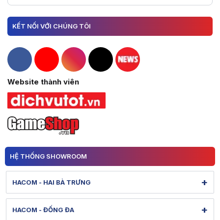
KẾT NỐI VỚI CHÚNG TÔI
Hacom Facebook
Hacom YouTube
Hacom Instagram
Hacom TikTok
Website thành viên
HỆ THỐNG SHOWROOM
+
HACOM - HAI BÀ TRƯNG
131 Lê Thanh Nghị - Bạch Mai - Hà Nội
+
HACOM - ĐỐNG ĐA
Hình ảnh thực tế từ showroom