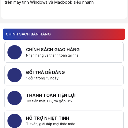
trên máy tính Windows và Macbook siêu nhanh
Trang chủ
Tin tức
CHÍNH SÁCH BÁN HÀNG
Tin tức công nghệ
Ổ cứng SSD Phison's X1, được phát triển với sự hợp tác của Seagate, là
CHÍNH SÁCH GIAO HÀNG
Phison Electronics Corp., công ty hàng đầu thế giới về các giải pháp
Nhận hàng và thanh toán tại nhà
"Chúng tôi rất vui khi ổ cứng SSD PCIe 4.0 X1 dành cho doanh nghiệp c
Giải thưởng Taiwan Excellence được Bộ Kinh tế Đài Loan thành lập vào
ĐỔI TRẢ DỄ DÀNG
Ổ cứng SSD Phison Enterprise X1 là SSD PCIe 4.0 dành cho doanh nghiệp
1 đổi 1 trong 15 ngày
CEO của Phison, ông Pua Khein Seng cho biết: "Đây là một thành tựu cô
THANH TOÁN TIỆN LỢI
Trả tiền mặt, CK, trả góp 0%
HỖ TRỢ NHIỆT TÌNH
Tư vấn, giải đáp mọi thắc mắc