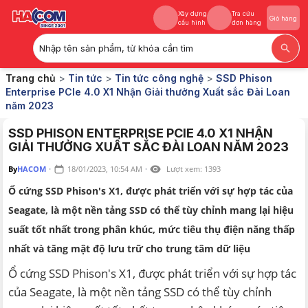
Xây dựng
Tra cứu
Giỏ hàng
cấu hình
đơn hàng
Nhập tên sản phẩm, từ khóa cần tìm
Xây dựng
Tra cứu
Giỏ hàng
Trang chủ
>
Tin tức
>
Tin tức công nghệ
>
SSD Phison
cấu hình
đơn hàng
Enterprise PCIe 4.0 X1 Nhận Giải thưởng Xuất sắc Đài Loan
năm 2023
SSD PHISON ENTERPRISE PCIE 4.0 X1 NHẬN
GIẢI THƯỞNG XUẤT SẮC ĐÀI LOAN NĂM 2023
By
HACOM
·
18/01/2023, 10:54 AM
·
Lượt xem:
1393
Ổ cứng SSD Phison's X1, được phát triển với sự hợp tác của
Seagate, là một nền tảng SSD có thể tùy chỉnh mang lại hiệu
suất tốt nhất trong phân khúc, mức tiêu thụ điện năng thấp
nhất và tăng mật độ lưu trữ cho trung tâm dữ liệu
Ổ cứng SSD Phison's X1, được phát triển với sự hợp tác
của Seagate, là một nền tảng SSD có thể tùy chỉnh