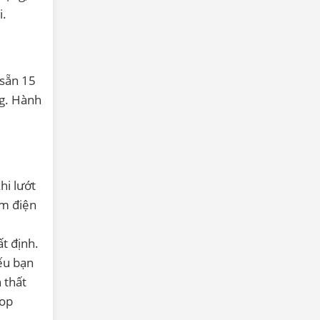
i.
 sẵn 15
ng. Hành
hi lướt
ệm điện
t định.
ếu bạn
 thất
top