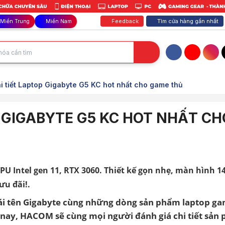
Feedback
Tìm cửa hàng gần nhất
Miền Trung
Miền Nam
Facebook
YouTube
Inst
i tiết Laptop Gigabyte G5 KC hot nhất cho game thủ
P GIGABYTE G5 KC HOT NHẤT CH
PU Intel gen 11, RTX 3060. Thiết kế gọn nhẹ, màn hình 1
ưu đãi!.
ái tên Gigabyte cùng những dòng sản phẩm laptop g
 nay, HACOM sẽ cùng mọi người đánh giá chi tiết sản