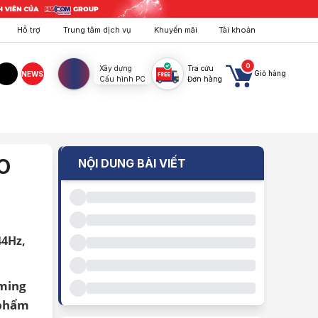
Hỗ trợ
Trung tâm dịch vụ
Khuyến mãi
Tài khoản
0
Xây dựng
Tra cứu
Giỏ hàng
NEWS
Cấu hình PC
Đơn hàng
agram
TikTok
O
NỘI DUNG BÀI VIẾT
44Hz,
aming
 phẩm