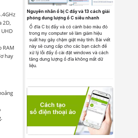
Nguyên nhân ổ bị C đầy và 13 cách giải
 4.4GHz
phóng dung lượng ổ C siêu nhanh
a 2D,
Ổ đĩa C bị đầy và có cảnh báo màu đỏ
l® UHD
trong my computer sẽ làm giảm hiệu
suất hay gây chậm giật máy tính. Bài viết
này sẽ cung cấp cho các bạn cách để
ợp RAM
xử lý lỗi đầy ổ cài đặt windows và cách
đơ hay
tăng dung lượng ổ đĩa không mất dữ
liệu.
khoảng
p
g.