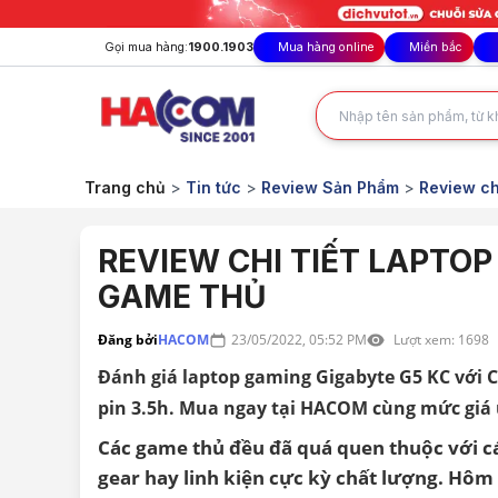
Gọi mua hàng:
1900.1903
Mua hàng online
Miền bắc
Trang chủ
>
Tin tức
>
Review Sản Phẩm
>
Review ch
REVIEW CHI TIẾT LAPTO
GAME THỦ
Đăng bởi
HACOM
23/05/2022, 05:52 PM
Lượt xem:
1698
Đánh giá laptop gaming Gigabyte G5 KC với C
pin 3.5h. Mua ngay tại HACOM cùng mức giá 
Các game thủ đều đã quá quen thuộc với c
gear hay linh kiện cực kỳ chất lượng. Hôm