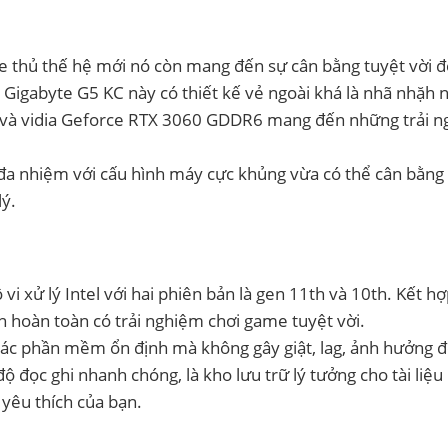
e thủ thế hệ mới nó còn mang đến sự cân bằng tuyệt vời để
p Gigabyte G5 KC này có thiết kế vẻ ngoài khá là nhã nhặh
11 và vidia Geforce RTX 3060 GDDR6 mang đến những trải 
đa nhiệm với cấu hình máy cực khủng vừa có thể cân bằng
lý.
i xử lý Intel với hai phiên bản là gen 11th và 10th. Kết h
ạn hoàn toàn có trải nghiệm chơi game tuyệt vời.
ác phần mềm ổn định mà không gây giật, lag, ảnh hưởng 
 đọc ghi nhanh chóng, là kho lưu trữ lý tưởng cho tài liệu
 yêu thích của bạn.