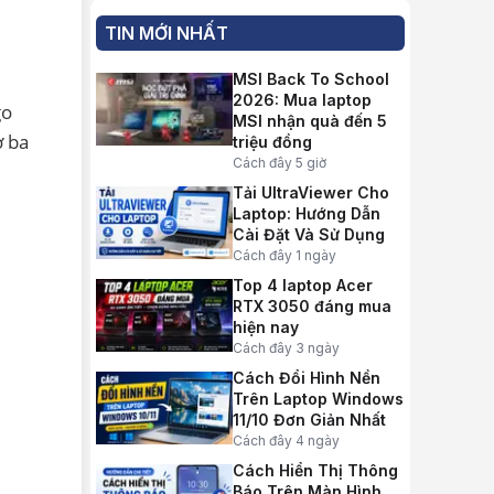
TIN MỚI NHẤT
MSI Back To School
2026: Mua laptop
go
MSI nhận quà đến 5
ở ba
triệu đồng
Cách đây 5 giờ
Tải UltraViewer Cho
Laptop: Hướng Dẫn
Cài Đặt Và Sử Dụng
Cách đây 1 ngày
Top 4 laptop Acer
RTX 3050 đáng mua
hiện nay
Cách đây 3 ngày
Cách Đổi Hình Nền
Trên Laptop Windows
11/10 Đơn Giản Nhất
Cách đây 4 ngày
Cách Hiển Thị Thông
Báo Trên Màn Hình