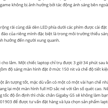
i game không bị ảnh hưởng bởi tác động ánh sáng bên ngoà
rộng rãi cùng dải dèn LED phía dưới các phím được cài đặt
đáo của riêng mình đặc biệt là trong môi trường thiếu sá
ảnh hưởng đến người xung quanh.
cho lắm. Một chiếc laptop chỉ trụ được 3 giờ 34 phút sau k
 gồm độ sáng màn hình đặt ở mức 150 nit và chế độ tiết ki
t ấn tượng tốt, mặc dù vẫn có một có một vài hạn chế nhấ
ng lại một màn hình full HD sắc né với tần số quét cao. N
g tốc độ ổn định thì chắc chắn Gigaby G5 sẽ không làm bạn
01903 để được tư vấn đặt hàng và lựa chọn sản phẩm lap