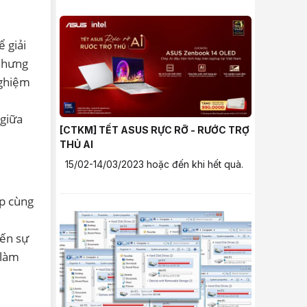
 giải
 nhưng
nghiệm
 giữa
[CTKM] TẾT ASUS RỰC RỠ - RƯỚC TRỢ
THỦ AI
15/02-14/03/2023 hoặc đến khi hết quà.
ợp cùng
đến sự
 làm