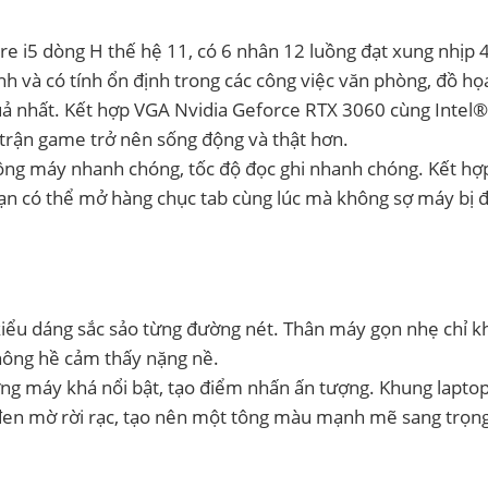
re i5 dòng H thế hệ 11, có 6 nhân 12 luồng đạt xung nhịp
anh và có tính ổn định trong các công việc văn phòng, đồ họ
uả nhất. Kết hợp VGA Nvidia Geforce RTX 3060 cùng Inte
 trận game trở nên sống động và thật hơn.
động máy nhanh chóng, tốc độ đọc ghi nhanh chóng. Kết h
 có thể mở hàng chục tab cùng lúc mà không sợ máy bị 
 kiểu dáng sắc sảo từng đường nét. Thân máy gọn nhẹ chỉ 
không hề cảm thấy nặng nề.
ưng máy khá nổi bật, tạo điểm nhấn ấn tượng. Khung lapto
đen mờ rời rạc, tạo nên một tông màu mạnh mẽ sang trọn